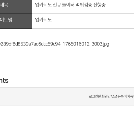
제목
업카지노 신규 놀이터 먹튀검증 진행중
이트명
업카지노
nts
로그인한 회원만 댓글 등록이 가능