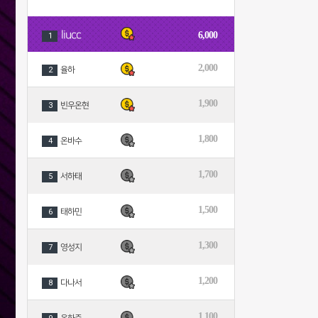
liucc
6,000
1
2,000
2
율하
1,900
3
빈우온현
1,800
4
온바수
1,700
5
서하태
1,500
6
태하민
1,300
7
영성지
1,200
8
다나서
1,100