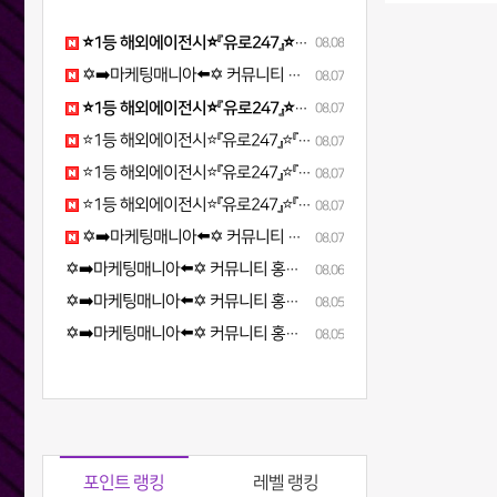
⭐️1등 해외에이전시⭐️『유로247』⭐️『브이오벳』⭐️『KOBET』⭐️『원커넥트』⭐️ h86e
08.08
✡️➡️마케팅매니아⬅️✡️ 커뮤니티 홍보 프로그램⭐️구글 찌라시 프로그램⭐️카톡 텔레 미니게임 오토픽⭐️마케팅프로그램✡️ zc4i
08.07
⭐️1등 해외에이전시⭐️『유로247』⭐️『브이오벳』⭐️『KOBET』⭐️『원커넥트』⭐️ uxof
08.07
⭐️1등 해외에이전시⭐️『유로247』⭐️『브이오벳』⭐️『KOBET』⭐️『원커넥트』⭐️ da1f
08.07
⭐️1등 해외에이전시⭐️『유로247』⭐️『브이오벳』⭐️『KOBET』⭐️『원커넥트』⭐️ klju
08.07
⭐️1등 해외에이전시⭐️『유로247』⭐️『브이오벳』⭐️『KOBET』⭐️『원커넥트』⭐️ a2cy
08.07
✡️➡️마케팅매니아⬅️✡️ 커뮤니티 홍보 프로그램⭐️구글 찌라시 프로그램⭐️카톡 텔레 미니게임 오토픽⭐️마케팅프로그램✡️ sr5h
08.07
✡️➡️마케팅매니아⬅️✡️ 커뮤니티 홍보 프로그램⭐️구글 찌라시 프로그램⭐️카톡 텔레 미니게임 오토픽⭐️마케팅프로그램✡️ xql8
08.06
✡️➡️마케팅매니아⬅️✡️ 커뮤니티 홍보 프로그램⭐️구글 찌라시 프로그램⭐️카톡 텔레 미니게임 오토픽⭐️마케팅프로그램✡️
08.05
✡️➡️마케팅매니아⬅️✡️ 커뮤니티 홍보 프로그램⭐️구글 찌라시 프로그램⭐️카톡 텔레 미니게임 오토픽⭐️마케팅프로그램✡️ z4wq
08.05
포인트 랭킹
레벨 랭킹