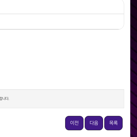
합니다.
이전
다음
목록