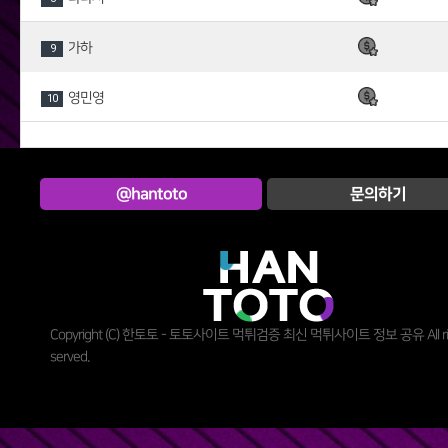
가하
9
영민영
10
@hantoto
문의하기
Copyright (C) 한토토 - 토토사이트 먹튀검증 최신 먹튀사이트 정보 공유 All rig
served.