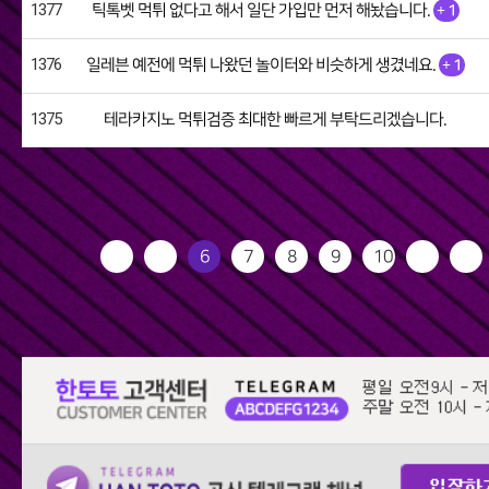
1377
틱톡벳 먹튀 없다고 해서 일단 가입만 먼저 해놨습니다.
+
1
1376
일레븐 예전에 먹튀 나왔던 놀이터와 비슷하게 생겼네요.
+
1
1375
테라카지노 먹튀검증 최대한 빠르게 부탁드리겠습니다.
6
7
8
9
10