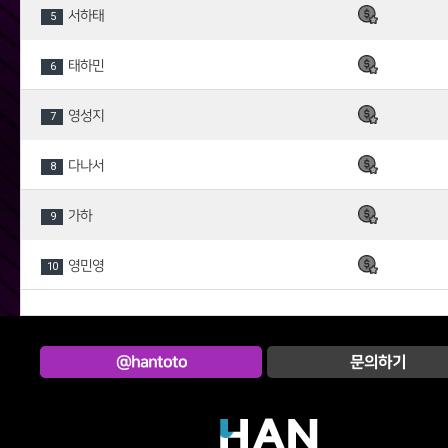
서하태
5
태하민
6
영성지
7
다나서
8
가하
9
영민영
10
@hantoto
문의하기