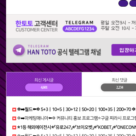
최신 게시글
최신 댓글
4,601
2,234
✡️➡️월드⬅️✡️ 5+3ㅣ10+5ㅣ30+12ㅣ50+20ㅣ100+35ㅣ200+70 ✡️무한매충✡️모든배팅제재없음✡️다양한 이벤트✡️ qohh
✡️➡️마케팅매니아⬅️✡️ 커뮤니티 홍보 프로그램⭐️구글 찌라시 프로그램⭐️카톡 텔레 미니게임 오토픽⭐️마케팅프로그램✡️ e8
⭐️1등 해외에이전시⭐️『유로247』⭐️『브이오벳』⭐️『KOBET』⭐️『ONECONNECT』⭐️ x62