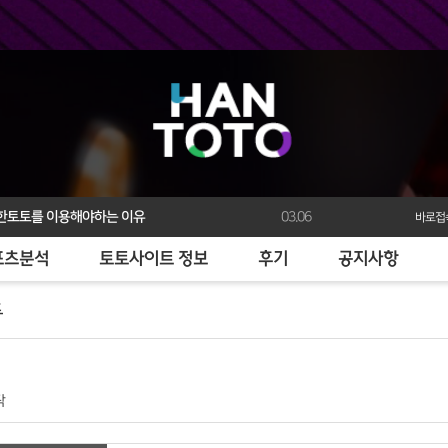
한토토를 이용해야하는 이유
03.06
바로접
포츠분석
토토사이트 정보
후기
공지사항
증
탁