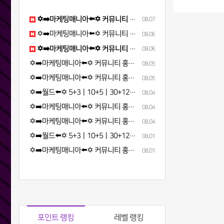
✡️➡️마케팅매니아⬅️✡️ 커뮤니티 홍보 프로그램⭐️구글 찌라시 프로그램⭐️카톡 텔레 미니게임 오토픽⭐️마케팅프로그램✡️ z0dd
08.07
✡️➡️마케팅매니아⬅️✡️ 커뮤니티 홍보 프로그램⭐️구글 찌라시 프로그램⭐️카톡 텔레 미니게임 오토픽⭐️마케팅프로그램✡️ hitj
08.06
✡️➡️마케팅매니아⬅️✡️ 커뮤니티 홍보 프로그램⭐️구글 찌라시 프로그램⭐️카톡 텔레 미니게임 오토픽⭐️마케팅프로그램✡️ xql8
08.06
✡️➡️마케팅매니아⬅️✡️ 커뮤니티 홍보 프로그램⭐️구글 찌라시 프로그램⭐️카톡 텔레 미니게임 오토픽⭐️마케팅프로그램✡️
08.05
✡️➡️마케팅매니아⬅️✡️ 커뮤니티 홍보 프로그램⭐️구글 찌라시 프로그램⭐️카톡 텔레 미니게임 오토픽⭐️마케팅프로그램✡️ z4wq
08.05
✡️➡️월드⬅️✡️ 5+3ㅣ10+5ㅣ30+12ㅣ50+20ㅣ100+35ㅣ200+70 ✡️무한매충✡️모든배팅제재없음✡️다양한 이벤트✡️ fk0s
08.04
✡️➡️마케팅매니아⬅️✡️ 커뮤니티 홍보 프로그램⭐️구글 찌라시 프로그램⭐️카톡 텔레 미니게임 오토픽⭐️마케팅프로그램✡️ bsur
08.04
✡️➡️마케팅매니아⬅️✡️ 커뮤니티 홍보 프로그램⭐️구글 찌라시 프로그램⭐️카톡 텔레 미니게임 오토픽⭐️마케팅프로그램✡️ ohxf
08.04
✡️➡️월드⬅️✡️ 5+3ㅣ10+5ㅣ30+12ㅣ50+20ㅣ100+35ㅣ200+70 ✡️무한매충✡️모든배팅제재없음✡️다양한 이벤트✡️ umkv
08.01
✡️➡️마케팅매니아⬅️✡️ 커뮤니티 홍보 프로그램⭐️구글 찌라시 프로그램⭐️카톡 텔레 미니게임 오토픽⭐️마케팅프로그램✡️ r7j4
08.01
포인트 랭킹
레벨 랭킹