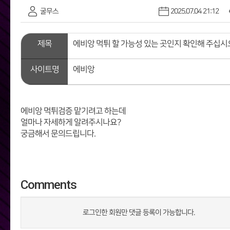
굴무스
2025.07.04 21:12
제목
에비앙 먹튀 할 가능성 있는 곳인지 확인해 주십시
사이트명
에비앙
에비앙 먹튀검증 맡기려고 하는데
얼마나 자세하게 알려주시나요?
궁금해서 문의드립니다.
Comments
로그인한 회원만 댓글 등록이 가능합니다.