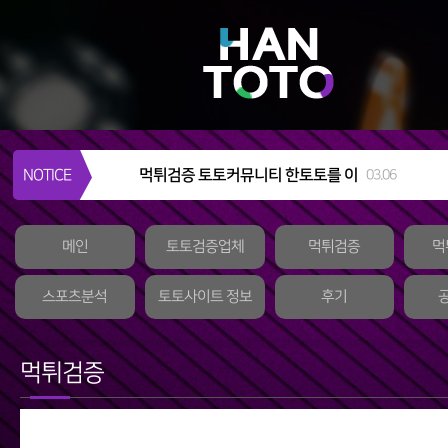
먹튀검증 토토커뮤니티 한토토를 이
NOTICE
03.06
용해야하는 이유
메인
토토검증업체
먹튀검증
먹
스포츠분석
토토사이트 정보
후기
먹튀검증