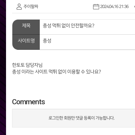
주이팔짜
2024.04.16 21:36
제목
총성 먹튀 없이 안전할까요?
사이트명
총성
한토토 담당자님
총성 이라는 사이트 먹튀 없이 이용할 수 있나요?
Comments
로그인한 회원만 댓글 등록이 가능합니다.