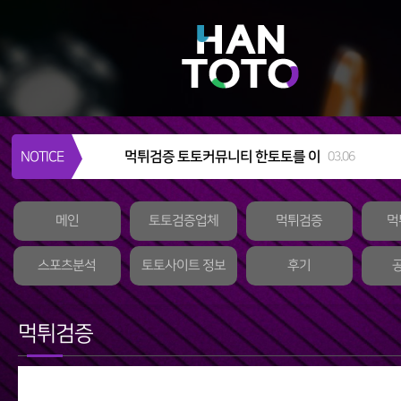
먹튀검증 토토커뮤니티 한토토를 이
NOTICE
03.06
용해야하는 이유
메인
토토검증업체
먹튀검증
먹
스포츠분석
토토사이트 정보
후기
먹튀검증