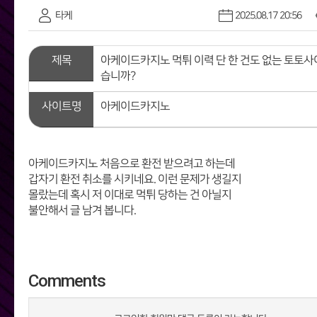
타케
2025.08.17 20:56
제목
아케이드카지노 먹튀 이력 단 한 건도 없는 토토사
습니까?
사이트명
아케이드카지노
아케이드카지노 처음으로 환전 받으려고 하는데
갑자기 환전 취소를 시키네요. 이런 문제가 생길지
몰랐는데 혹시 저 이대로 먹튀 당하는 건 아닐지
불안해서 글 남겨 봅니다.
Comments