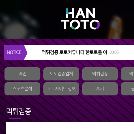
먹튀검증 토토커뮤니티 한토토를 이
NOTICE
03.06
용해야하는 이유
메인
토토검증업체
먹튀검증
먹
스포츠분석
토토사이트 정보
후기
먹튀검증