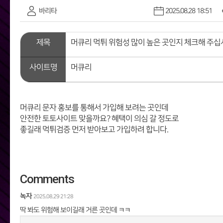
바리타
2025.08.28 18:51
제목
머큐리 먹튀 위험성 많이 높은 곳인지 체크해 주십
사이트명
머큐리
머큐리 문자 홍보를 통해서 가입해 보려는 곳인데
안전한 토토사이트 맞을까요? 혜택이 의심 갈 정도로
좋길래 먹튀검증 먼저 받아보고 가입하려 합니다.
Comments
녹자
2025.08.29 21:28
딱 봐도 위험해 보이길래 거른 곳인데 ㅋㅋ