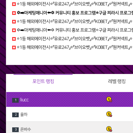
⭐️1등 해외에이전시⭐️『유로247』⭐️『브이오벳』⭐️『KOBET』⭐️『원커넥트』⭐️ vm
✡️➡️마케팅매니아⬅️✡️ 커뮤니티 홍보 프로그램⭐️구글 찌라시 프로그램⭐️카톡 텔레 미니게임 오토픽⭐️마케팅프로그램✡️ v9
⭐️1등 해외에이전시⭐️『유로247』⭐️『브이오벳』⭐️『KOBET』⭐️『원커넥트』⭐️ be
✡️➡️마케팅매니아⬅️✡️ 커뮤니티 홍보 프로그램⭐️구글 찌라시 프로그램⭐️카톡 텔레 미니게임 오토픽⭐️마케팅프로그램✡️ zc
⭐️1등 해외에이전시⭐️『유로247』⭐️『브이오벳』⭐️『KOBET』⭐️『원커넥트』⭐️ ux
⭐️1등 해외에이전시⭐️『유로247』⭐️『브이오벳』⭐️『KOBET』⭐️『원커넥트』⭐️ da
포인트 랭킹
레벨 랭킹
liucc
1
율하
2
온바수
3