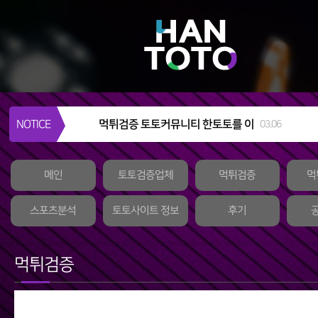
먹튀검증 토토커뮤니티 한토토를 이
NOTICE
03.06
용해야하는 이유
메인
토토검증업체
먹튀검증
먹
스포츠분석
토토사이트 정보
후기
먹튀검증