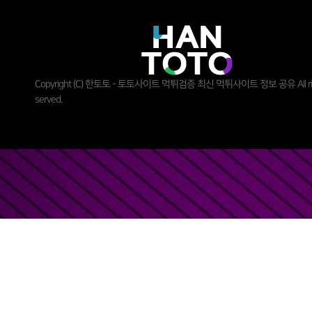
Copyright (C) 한토토 - 토토사이트 먹튀검증 최신 먹튀사이트 정보 공유 All rig
served.