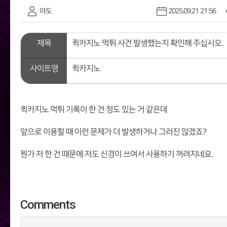
야도
2025.09.21 21:56
제목
퀵카지노 먹튀 사건 발생했는지 확인해 주십시오.
사이트명
퀵카지노
퀵카지노 먹튀 기록이 한 건 정도 있는 거 같은데
앞으로 이용할 때 이런 문제가 더 발생하거나 그러진 않겠죠?
뭔가 저 한 건 때문에 저도 신경이 쓰여서 사용하기 꺼려지네요.
Comments