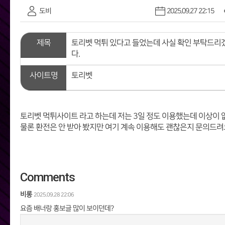
도비
2025.09.27 22:15
제목
토리벳 먹튀 있다고 들었는데 사실 확인 부탁드리
다.
사이트명
토리벳
토리벳 먹튀사이트 라고 하는데 저는 3일 정도 이용했는데 이상이 
물론 환전은 안 받아 봤지만 여기 계속 이용해도 괜찮은지 문의드려
Comments
비롱
2025.09.28 22:06
요즘 배너랑 홍보글 많이 보이던데?