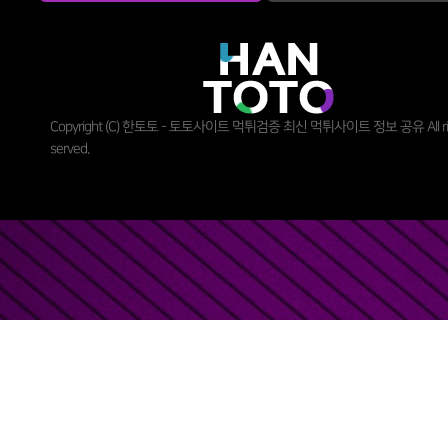
Copyright (C) 한토토 - 토토사이트 먹튀검증 최신 먹튀사이트 정보 공유 All rig
served.