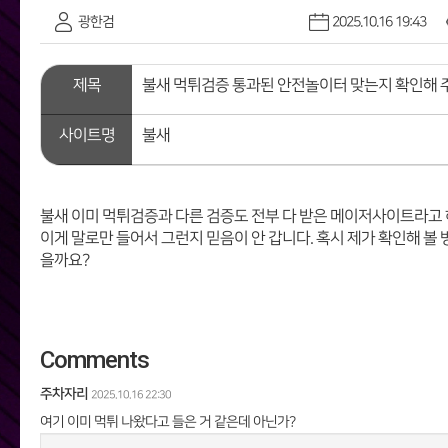
광한검
2025.10.16 19:43
제목
불새 먹튀검증 통과된 안전놀이터 맞는지 확인해 
사이트명
불새
불새 이미 먹튀검증과 다른 검증도 전부 다 받은 메이저사이트라고
이게 말로만 들어서 그런지 믿음이 안 갑니다. 혹시 제가 확인해 볼 
을까요?
Comments
주차자리
2025.10.16 22:30
여기 이미 먹튀 나왔다고 들은 거 같은데 아닌가?