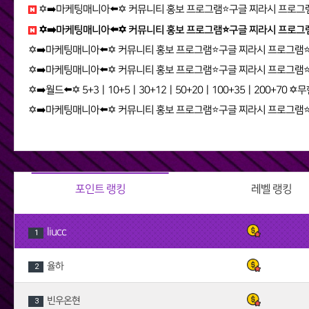
✡️➡️마케팅매니아⬅️✡️ 커뮤니티 홍보 프로그램⭐️구글 찌라시 프로그램⭐️카톡 텔레 미니게임 오토픽⭐️마케팅프로그램✡️ hi
✡️➡️마케팅매니아⬅️✡️ 커뮤니티 홍보 프로그램⭐️구글 찌라시 프로그램⭐️카톡 텔레 미니게임 오토픽⭐️마케팅프로그램✡️ xq
✡️➡️마케팅매니아⬅️✡️ 커뮤니티 홍보 프로그램⭐️구글 찌라시 프로그램⭐️카톡 텔레 미니게임 오토픽⭐️마케팅프로그램✡
✡️➡️마케팅매니아⬅️✡️ 커뮤니티 홍보 프로그램⭐️구글 찌라시 프로그램⭐️카톡 텔레 미니게임 오토픽⭐️마케팅프로그램✡️ z4w
✡️➡️월드⬅️✡️ 5+3ㅣ10+5ㅣ30+12ㅣ50+20ㅣ100+35ㅣ200+70 ✡️무한매충✡️모든배팅제재없음✡️다양한 이벤트✡️ fk
✡️➡️마케팅매니아⬅️✡️ 커뮤니티 홍보 프로그램⭐️구글 찌라시 프로그램⭐️카톡 텔레 미니게임 오토픽⭐️마케팅프로그램✡️ bsu
포인트 랭킹
레벨 랭킹
liucc
1
율하
2
빈우온현
3