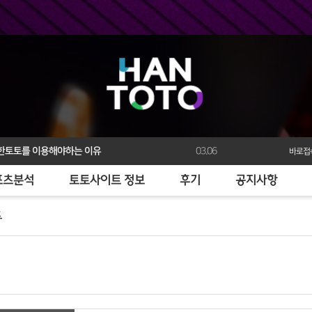
한토토를 이용해야하는 이유
03.06
바로접
포츠분석
토토사이트 정보
후기
공지사항
증