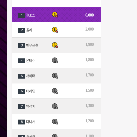
liucc
6,000
1
2,000
2
율하
1,900
3
빈우온현
1,800
4
온바수
1,700
5
서하태
1,500
6
태하민
1,300
7
영성지
1,200
8
다나서
1,100