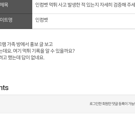
제목
인컴벳 먹튀 사고 발생한 적 있는지 자세히 검증해 주세
이트명
인컴벳
램 가족 방에서 홍보 글 보고
는데요. 여기 먹튀 기록을 알 수 있을까요?
려고 했는데 답이 없네요.
nts
로그인한 회원만 댓글 등록이 가능