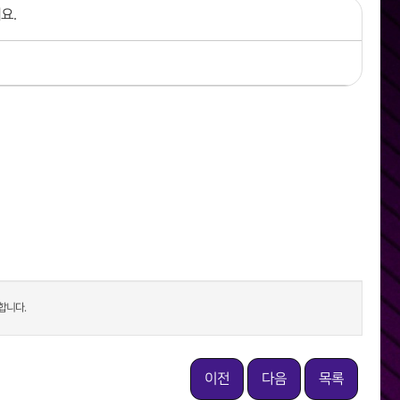
요.
합니다.
이전
다음
목록