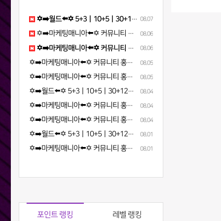
✡️➡️월드⬅️✡️ 5+3ㅣ10+5ㅣ30+12ㅣ50+20ㅣ100+35ㅣ200+70 ✡️무한매충✡️모든배팅제재없음✡️다양한 이벤트✡️ aqvp
08.07
✡️➡️마케팅매니아⬅️✡️ 커뮤니티 홍보 프로그램⭐️구글 찌라시 프로그램⭐️카톡 텔레 미니게임 오토픽⭐️마케팅프로그램✡️ hitj
08.06
✡️➡️마케팅매니아⬅️✡️ 커뮤니티 홍보 프로그램⭐️구글 찌라시 프로그램⭐️카톡 텔레 미니게임 오토픽⭐️마케팅프로그램✡️ xql8
08.06
✡️➡️마케팅매니아⬅️✡️ 커뮤니티 홍보 프로그램⭐️구글 찌라시 프로그램⭐️카톡 텔레 미니게임 오토픽⭐️마케팅프로그램✡️
08.05
✡️➡️마케팅매니아⬅️✡️ 커뮤니티 홍보 프로그램⭐️구글 찌라시 프로그램⭐️카톡 텔레 미니게임 오토픽⭐️마케팅프로그램✡️ z4wq
08.05
✡️➡️월드⬅️✡️ 5+3ㅣ10+5ㅣ30+12ㅣ50+20ㅣ100+35ㅣ200+70 ✡️무한매충✡️모든배팅제재없음✡️다양한 이벤트✡️ fk0s
08.04
✡️➡️마케팅매니아⬅️✡️ 커뮤니티 홍보 프로그램⭐️구글 찌라시 프로그램⭐️카톡 텔레 미니게임 오토픽⭐️마케팅프로그램✡️ bsur
08.04
✡️➡️마케팅매니아⬅️✡️ 커뮤니티 홍보 프로그램⭐️구글 찌라시 프로그램⭐️카톡 텔레 미니게임 오토픽⭐️마케팅프로그램✡️ ohxf
08.04
✡️➡️월드⬅️✡️ 5+3ㅣ10+5ㅣ30+12ㅣ50+20ㅣ100+35ㅣ200+70 ✡️무한매충✡️모든배팅제재없음✡️다양한 이벤트✡️ umkv
08.01
✡️➡️마케팅매니아⬅️✡️ 커뮤니티 홍보 프로그램⭐️구글 찌라시 프로그램⭐️카톡 텔레 미니게임 오토픽⭐️마케팅프로그램✡️ r7j4
08.01
포인트 랭킹
레벨 랭킹