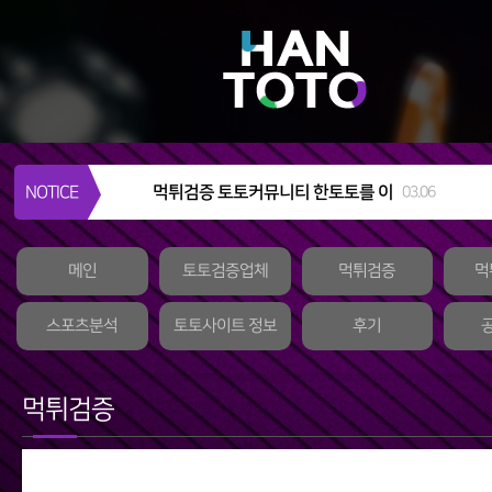
먹튀검증 토토커뮤니티 한토토를 이
NOTICE
03.06
용해야하는 이유
메인
토토검증업체
먹튀검증
먹
스포츠분석
토토사이트 정보
후기
먹튀검증