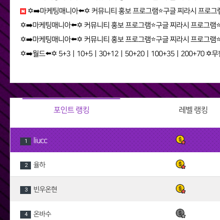
✡️➡️마케팅매니아⬅️✡️ 커뮤니티 홍보 프로그램⭐️구글 찌라시 프로그램⭐️카톡 텔레 미니게임 오토픽⭐️마케팅프로그램✡️ xq
✡️➡️마케팅매니아⬅️✡️ 커뮤니티 홍보 프로그램⭐️구글 찌라시 프로그램⭐️카톡 텔레 미니게임 오토픽⭐️마케팅프로그램✡
✡️➡️마케팅매니아⬅️✡️ 커뮤니티 홍보 프로그램⭐️구글 찌라시 프로그램⭐️카톡 텔레 미니게임 오토픽⭐️마케팅프로그램✡️ z4w
✡️➡️월드⬅️✡️ 5+3ㅣ10+5ㅣ30+12ㅣ50+20ㅣ100+35ㅣ200+70 ✡️무한매충✡️모든배팅제재없음✡️다양한 이벤트✡️ fk
포인트 랭킹
레벨 랭킹
liucc
1
율하
2
빈우온현
3
온바수
4