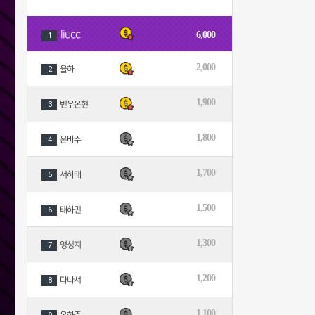
liucc
6,000
1
2,000
2
율하
1,900
3
빈우온현
1,800
4
온바수
1,700
5
서하태
1,500
6
태하민
1,300
7
영성지
1,200
8
다나서
1,100