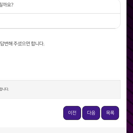
릴까요?
 답변해 주셨으면 합니다.
합니다.
이전
다음
목록