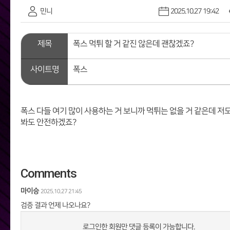
민니
2025.10.27 19:42
제목
폭스 먹튀 할 거 같진 않은데 괜찮겠죠?
사이트명
폭스
폭스 다들 여기 많이 사용하는 거 보니까 먹튀는 없을 거 같은데 저
봐도 안전하겠죠?
Comments
마이승
2025.10.27 21:45
검증 결과 언제 나오나요?
로그인한 회원만 댓글 등록이 가능합니다.