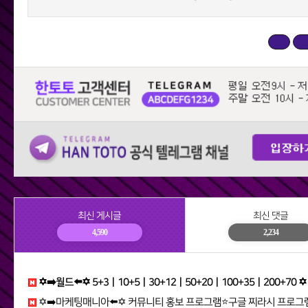
최신 게시글
최신 댓글
4,590
2,234
✡️➡️월드⬅️✡️ 5+3ㅣ10+5ㅣ30+12ㅣ50+20ㅣ100+35ㅣ200+70 ✡️무한매충✡️모든배팅제재없음✡️다양한 이벤트✡️ v5wy
✡️➡️마케팅매니아⬅️✡️ 커뮤니티 홍보 프로그램⭐️구글 찌라시 프로그램⭐️카톡 텔레 미니게임 오토픽⭐️마케팅프로그램✡️ w3