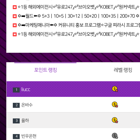
⭐️1등 해외에이전시⭐️『유로247』⭐️『브이오벳』⭐️『KOBET』⭐️『원커넥트』⭐️ lp1
✡️➡️월드⬅️✡️ 5+3ㅣ10+5ㅣ30+12ㅣ50+20ㅣ100+35ㅣ200+70 ✡️무한매충✡️모든배팅제재없음✡️다양한 이벤트✡️ ah8c
✡️➡️마케팅매니아⬅️✡️ 커뮤니티 홍보 프로그램⭐️구글 찌라시 프로그램⭐️카톡 텔레 미니게임 오토픽⭐️마케팅프로그램✡️ nt
⭐️1등 해외에이전시⭐️『유로247』⭐️『브이오벳』⭐️『KOBET』⭐️『원커넥트』⭐️ be
포인트 랭킹
레벨 랭킹
liucc
1
온바수
2
율하
3
빈우온현
4