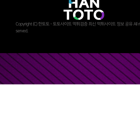
Copyright (C) 한토토 - 토토사이트 먹튀검증 최신 먹튀사이트 정보 공유 All rig
served.