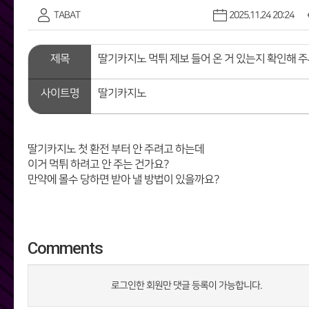
TABAT
2025.11.24 20:24
제목
딸기카지노 먹튀 제보 들어 온 거 있는지 확인해 주
사이트명
딸기카지노
딸기카지노 첫 환전 부터 안 주려고 하는데
이거 먹튀 하려고 안 주는 건가요?
만약에 몰수 당하면 받아 낼 방법이 있을까요?
Comments
로그인한 회원만 댓글 등록이 가능합니다.