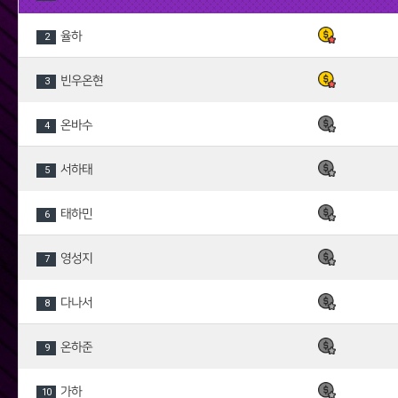
율하
2
빈우온현
3
온바수
4
서하태
5
태하민
6
영성지
7
다나서
8
온하준
9
가하
10