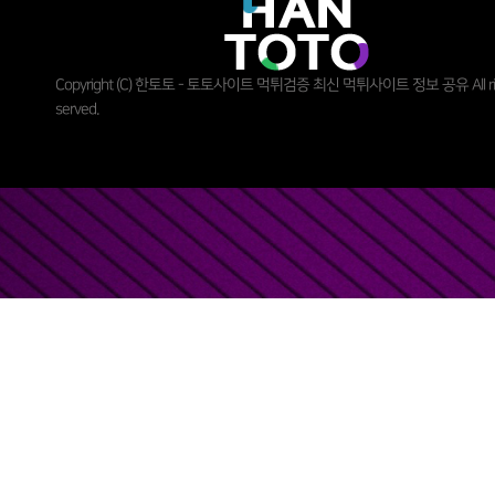
Copyright (C) 한토토 - 토토사이트 먹튀검증 최신 먹튀사이트 정보 공유 All rig
served.