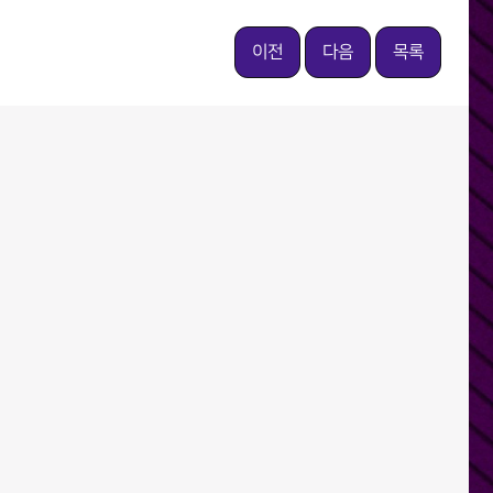
이전
다음
목록