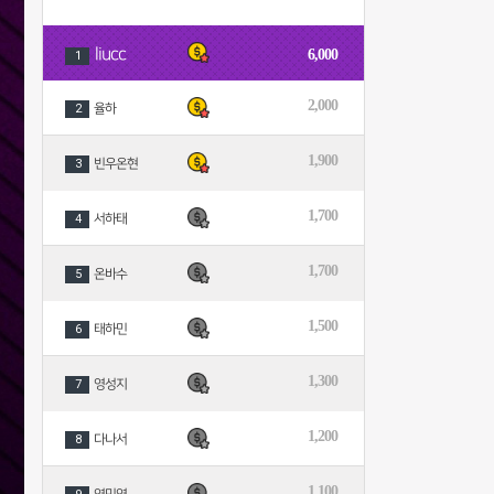
liucc
6,000
1
2,000
2
율하
1,900
3
빈우온현
1,700
4
서하태
1,700
5
온바수
1,500
6
태하민
1,300
7
영성지
1,200
8
다나서
1,100