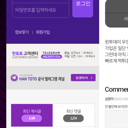
로그인
사
정보찾기
회원가입
|
윈투데이 우
가입은 일단 
그런데 아직 
빠르게 먹튀
Comme
심창이
03.03 23:
전 불안해 보이던
최신 게시글
최신 댓글
4,589
2,234