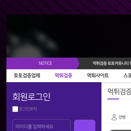
NOTICE
먹튀검증 토토커뮤니티 
토토검증업체
먹튀검증
먹튀사이트
스
먹튀검
회원로그인
로그인유지
양뱅