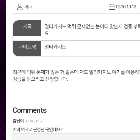
아수
03.30 19:12
제목
멀티카지노 먹튀 문제없는 놀이터 맞는지 검증 부
요.
사이트명
멀티카지노
최근에 먹튀 문제가 많은 거 같은데 저도 멀티카지노 여기를 이용하
검증을 받으려고 신청합니다.
Comments
쌈닭이
03.30 21:15
이미 먹사로 판정난 곳인데요?