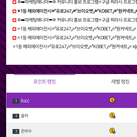
✡️➡️마케팅매니아⬅️✡️ 커뮤니티 홍보 프로그램⭐️구글 찌라시 프로그램⭐️카톡 텔레 미니게임 오토픽⭐️마케팅프로그램✡️ n7
⭐️1등 해외에이전시⭐️『유로247』⭐️『브이오벳』⭐️『KOBET』⭐️『원커넥트』⭐️ bec
✡️➡️마케팅매니아⬅️✡️ 커뮤니티 홍보 프로그램⭐️구글 찌라시 프로그램⭐️카톡 텔레 미니게임 오토픽⭐️마케팅프로그램✡️ zc
⭐️1등 해외에이전시⭐️『유로247』⭐️『브이오벳』⭐️『KOBET』⭐️『원커넥트』⭐️ ux
⭐️1등 해외에이전시⭐️『유로247』⭐️『브이오벳』⭐️『KOBET』⭐️『원커넥트』⭐️ da
⭐️1등 해외에이전시⭐️『유로247』⭐️『브이오벳』⭐️『KOBET』⭐️『원커넥트』⭐️ klj
포인트 랭킹
레벨 랭킹
liucc
1
율하
2
온바수
3