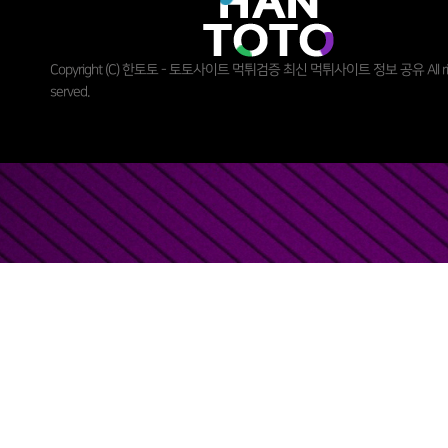
Copyright (C) 한토토 - 토토사이트 먹튀검증 최신 먹튀사이트 정보 공유 All rig
served.