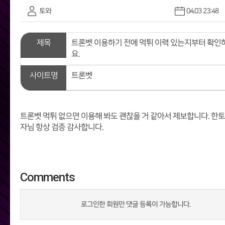
토와
04.03 23:48
제목
트론벳 이용하기 전에 먹튀 이력 있는지부터 확인
요.
사이트명
트론벳
트론벳 먹튀 없으면 이용해 봐도 괜찮을 거 같아서 제보합니다. 한
자님 항상 검증 감사합니다.
Comments
로그인한 회원만 댓글 등록이 가능합니다.