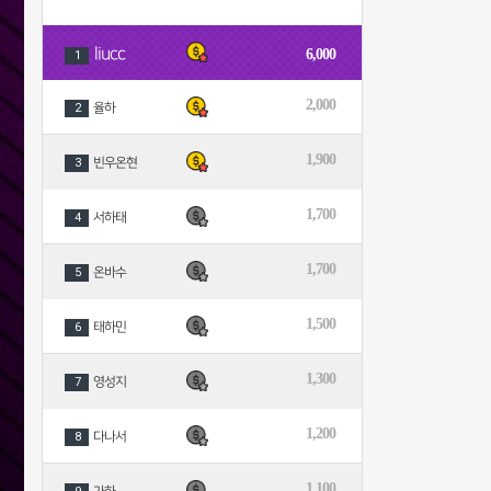
liucc
6,000
1
2,000
2
율하
1,900
3
빈우온현
1,700
4
서하태
1,700
5
온바수
1,500
6
태하민
1,300
7
영성지
1,200
8
다나서
1,100