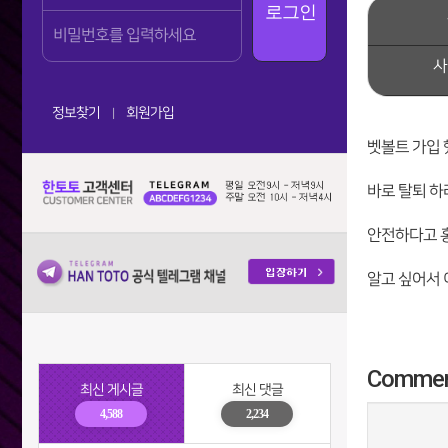
로그인
사
정보찾기
회원가입
|
벳볼트 가입
바로 탈퇴 하
안전하다고 홍
알고 싶어서 
Comme
최신 게시글
최신 댓글
4,588
2,234