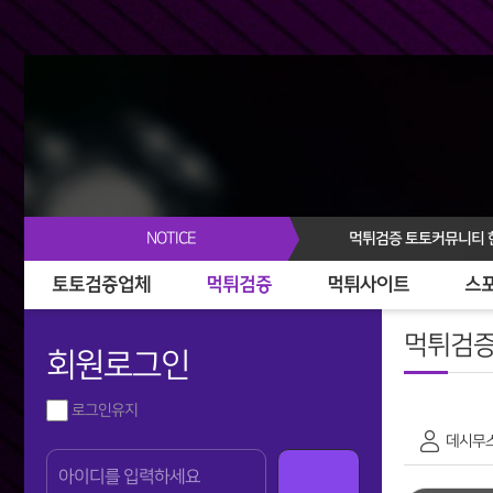
NOTICE
먹튀검증 토토커뮤니티 
토토검증업체
먹튀검증
먹튀사이트
스
먹튀검
회원로그인
로그인유지
데시무