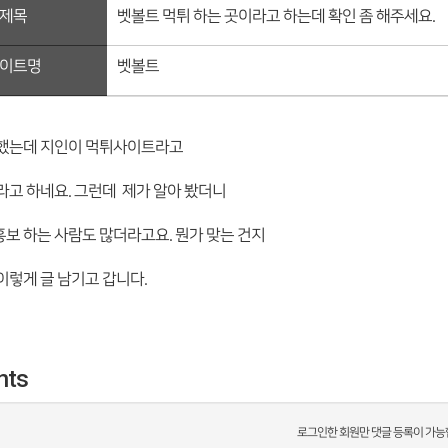
제목
벳볼트 먹튀 하는 곳이라고 하는데 확인 좀 해주세요.
이트명
벳볼트
 했는데 지인이 먹튀사이트라고
라고 하네요. 그런데 제가 알아 봤더니
보 하는 사람도 많더라고요. 뭔가 맞는 건지
이렇게 글 남기고 갑니다.
nts
로그인한 회원만 댓글 등록이 가능