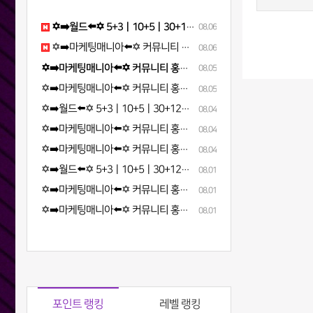
✡️➡️월드⬅️✡️ 5+3ㅣ10+5ㅣ30+12ㅣ50+20ㅣ100+35ㅣ200+70 ✡️무한매충✡️모든배팅제재없음✡️다양한 이벤트✡️ v3n7
08.06
✡️➡️마케팅매니아⬅️✡️ 커뮤니티 홍보 프로그램⭐️구글 찌라시 프로그램⭐️카톡 텔레 미니게임 오토픽⭐️마케팅프로그램✡️ xql8
08.06
✡️➡️마케팅매니아⬅️✡️ 커뮤니티 홍보 프로그램⭐️구글 찌라시 프로그램⭐️카톡 텔레 미니게임 오토픽⭐️마케팅프로그램✡️
08.05
✡️➡️마케팅매니아⬅️✡️ 커뮤니티 홍보 프로그램⭐️구글 찌라시 프로그램⭐️카톡 텔레 미니게임 오토픽⭐️마케팅프로그램✡️ z4wq
08.05
✡️➡️월드⬅️✡️ 5+3ㅣ10+5ㅣ30+12ㅣ50+20ㅣ100+35ㅣ200+70 ✡️무한매충✡️모든배팅제재없음✡️다양한 이벤트✡️ fk0s
08.04
✡️➡️마케팅매니아⬅️✡️ 커뮤니티 홍보 프로그램⭐️구글 찌라시 프로그램⭐️카톡 텔레 미니게임 오토픽⭐️마케팅프로그램✡️ bsur
08.04
✡️➡️마케팅매니아⬅️✡️ 커뮤니티 홍보 프로그램⭐️구글 찌라시 프로그램⭐️카톡 텔레 미니게임 오토픽⭐️마케팅프로그램✡️ ohxf
08.04
✡️➡️월드⬅️✡️ 5+3ㅣ10+5ㅣ30+12ㅣ50+20ㅣ100+35ㅣ200+70 ✡️무한매충✡️모든배팅제재없음✡️다양한 이벤트✡️ umkv
08.01
✡️➡️마케팅매니아⬅️✡️ 커뮤니티 홍보 프로그램⭐️구글 찌라시 프로그램⭐️카톡 텔레 미니게임 오토픽⭐️마케팅프로그램✡️ r7j4
08.01
✡️➡️마케팅매니아⬅️✡️ 커뮤니티 홍보 프로그램⭐️구글 찌라시 프로그램⭐️카톡 텔레 미니게임 오토픽⭐️마케팅프로그램✡️ knx9
08.01
포인트 랭킹
레벨 랭킹