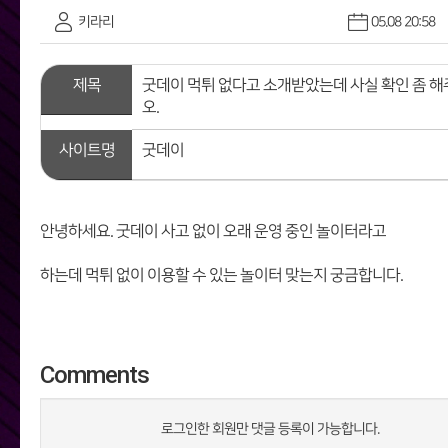
키라리
05.08 20:58
제목
굿데이 먹튀 없다고 소개받았는데 사실 확인 좀 
오.
사이트명
굿데이
안녕하세요. 굿데이 사고 없이 오래 운영 중인 놀이터라고
하는데 먹튀 없이 이용할 수 있는 놀이터 맞는지 궁금합니다.
Comments
로그인한 회원만 댓글 등록이 가능합니다.