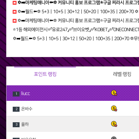
✡️➡️마케팅매니아⬅️✡️ 커뮤니티 홍보 프로그램⭐️구글 찌라시 프로그램⭐️카톡 텔레 미니게임 오토픽⭐️마케팅프로그램✡️ zl
✡️➡️월드⬅️✡️ 5+3ㅣ10+5ㅣ30+12ㅣ50+20ㅣ100+35ㅣ200+70 ✡️무한매충✡️모든배팅제재없음✡️다양한 이벤트✡️ yh03
✡️➡️마케팅매니아⬅️✡️ 커뮤니티 홍보 프로그램⭐️구글 찌라시 프로그램⭐️카톡 텔레 미니게임 오토픽⭐️마케팅프로그램✡️ tm
⭐️1등 해외에이전시⭐️『유로247』⭐️『브이오벳』⭐️『KOBET』⭐️『ONECONNECT』⭐️ jus
✡️➡️월드⬅️✡️ 5+3ㅣ10+5ㅣ30+12ㅣ50+20ㅣ100+35ㅣ200+70 ✡️무한매충✡️모든배팅제재없음✡️다양한 이벤트✡️ mz
포인트 랭킹
레벨 랭킹
liucc
1
온바수
2
율하
3