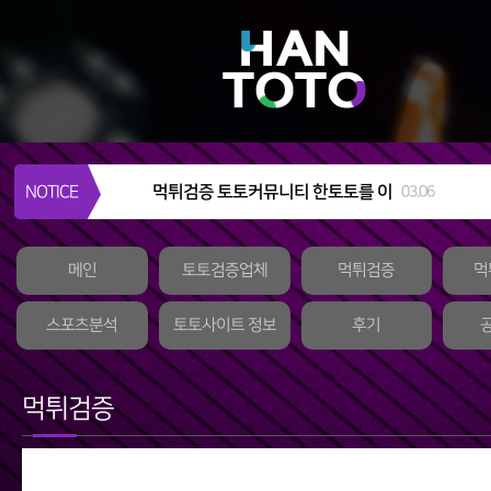
먹튀검증 토토커뮤니티 한토토를 이
NOTICE
03.06
용해야하는 이유
메인
토토검증업체
먹튀검증
먹
스포츠분석
토토사이트 정보
후기
먹튀검증