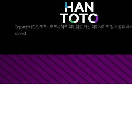
Copyright (C) 한토토 - 토토사이트 먹튀검증 최신 먹튀사이트 정보 공유 All rig
served.