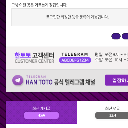
그냥 이런 곳은 거르는게 정답입니다.
로그인한 회원만 댓글 등록이 가능합니다.
최신 게시글
최신 댓글
4,596
2,234