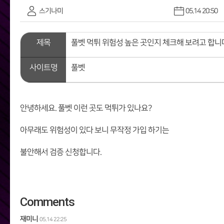
스기나미
05.14 20:50
제목
풀벳 먹튀 위험성 높은 곳인지 체크해 보려고 합니
사이트명
풀벳
안녕하세요. 풀벳 이런 곳도 먹튀가 있나요?
아무래도 위험성이 있다 보니 무작정 가입 하기는
불안해서 검증 신청합니다.
Comments
재미니
05.14 22:25