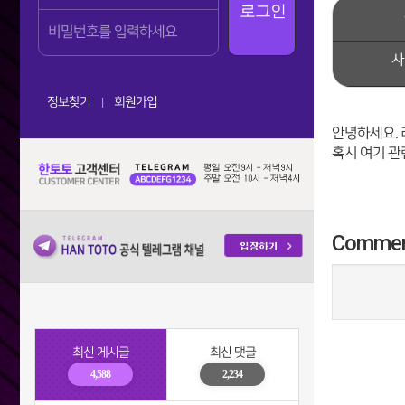
로그인
사
정보찾기
회원가입
|
안녕하세요. 
혹시 여기 관
Comme
최신 게시글
최신 댓글
4,588
2,234