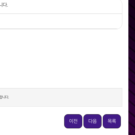
니다.
합니다.
이전
다음
목록