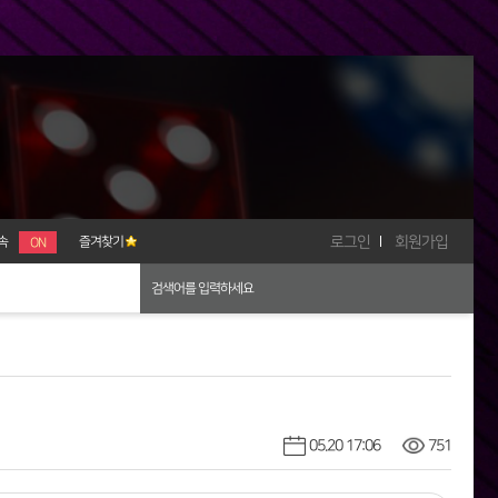
로그인
회원가입
속
즐겨찾기
ON
05.20 17:06
751