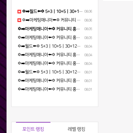
✡️➡️월드⬅️✡️ 5+3ㅣ10+5ㅣ30+12ㅣ50+20ㅣ100+35ㅣ200+70 ✡️무한매충✡️모든배팅제재없음✡️다양한 이벤트✡️ krx8
08.06
✡️➡️마케팅매니아⬅️✡️ 커뮤니티 홍보 프로그램⭐️구글 찌라시 프로그램⭐️카톡 텔레 미니게임 오토픽⭐️마케팅프로그램✡️ xql8
08.06
✡️➡️마케팅매니아⬅️✡️ 커뮤니티 홍보 프로그램⭐️구글 찌라시 프로그램⭐️카톡 텔레 미니게임 오토픽⭐️마케팅프로그램✡️
08.05
✡️➡️마케팅매니아⬅️✡️ 커뮤니티 홍보 프로그램⭐️구글 찌라시 프로그램⭐️카톡 텔레 미니게임 오토픽⭐️마케팅프로그램✡️ z4wq
08.05
✡️➡️월드⬅️✡️ 5+3ㅣ10+5ㅣ30+12ㅣ50+20ㅣ100+35ㅣ200+70 ✡️무한매충✡️모든배팅제재없음✡️다양한 이벤트✡️ fk0s
08.04
✡️➡️마케팅매니아⬅️✡️ 커뮤니티 홍보 프로그램⭐️구글 찌라시 프로그램⭐️카톡 텔레 미니게임 오토픽⭐️마케팅프로그램✡️ bsur
08.04
✡️➡️마케팅매니아⬅️✡️ 커뮤니티 홍보 프로그램⭐️구글 찌라시 프로그램⭐️카톡 텔레 미니게임 오토픽⭐️마케팅프로그램✡️ ohxf
08.04
✡️➡️월드⬅️✡️ 5+3ㅣ10+5ㅣ30+12ㅣ50+20ㅣ100+35ㅣ200+70 ✡️무한매충✡️모든배팅제재없음✡️다양한 이벤트✡️ umkv
08.01
✡️➡️마케팅매니아⬅️✡️ 커뮤니티 홍보 프로그램⭐️구글 찌라시 프로그램⭐️카톡 텔레 미니게임 오토픽⭐️마케팅프로그램✡️ r7j4
08.01
✡️➡️마케팅매니아⬅️✡️ 커뮤니티 홍보 프로그램⭐️구글 찌라시 프로그램⭐️카톡 텔레 미니게임 오토픽⭐️마케팅프로그램✡️ knx9
08.01
포인트 랭킹
레벨 랭킹