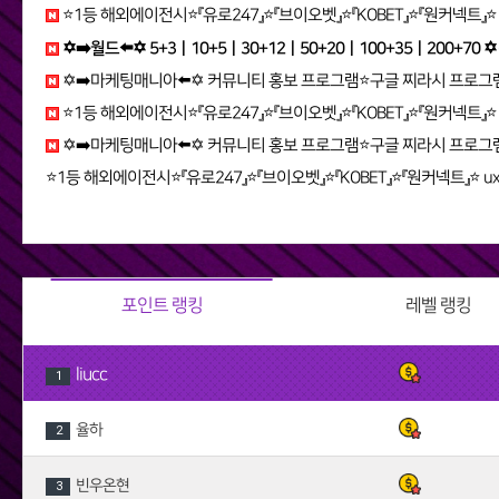
⭐️1등 해외에이전시⭐️『유로247』⭐️『브이오벳』⭐️『KOBET』⭐️『원커넥트』⭐️ lp1
✡️➡️월드⬅️✡️ 5+3ㅣ10+5ㅣ30+12ㅣ50+20ㅣ100+35ㅣ200+70 ✡️무한매충✡️모든배팅제재없음✡️다양한 이벤트✡️ ah8c
✡️➡️마케팅매니아⬅️✡️ 커뮤니티 홍보 프로그램⭐️구글 찌라시 프로그램⭐️카톡 텔레 미니게임 오토픽⭐️마케팅프로그램✡️ kn
⭐️1등 해외에이전시⭐️『유로247』⭐️『브이오벳』⭐️『KOBET』⭐️『원커넥트』⭐️ be
✡️➡️마케팅매니아⬅️✡️ 커뮤니티 홍보 프로그램⭐️구글 찌라시 프로그램⭐️카톡 텔레 미니게임 오토픽⭐️마케팅프로그램✡️ zc
⭐️1등 해외에이전시⭐️『유로247』⭐️『브이오벳』⭐️『KOBET』⭐️『원커넥트』⭐️ ux
포인트 랭킹
레벨 랭킹
liucc
1
율하
2
빈우온현
3