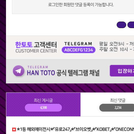
로그인한 회원만 댓글 등록이 가능합니다.
최신 게시글
최신 댓글
4,598
2,234
⭐️1등 해외에이전시⭐️『유로247』⭐️『브이오벳』⭐️『KOBET』⭐️『ONECONNECT』⭐️ nkw