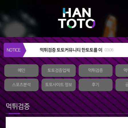
먹튀검증 토토커뮤니티 한토토를 이
NOTICE
03.06
용해야하는 이유
메인
토토검증업체
먹튀검증
먹
스포츠분석
토토사이트 정보
후기
먹튀검증