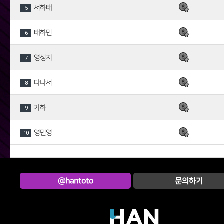
서하태
5
태하민
6
영성지
7
다나서
8
가하
9
영민영
10
@hantoto
문의하기