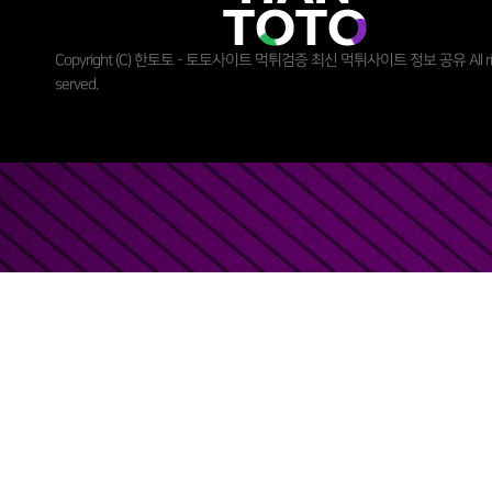
Copyright (C) 한토토 - 토토사이트 먹튀검증 최신 먹튀사이트 정보 공유 All rig
served.