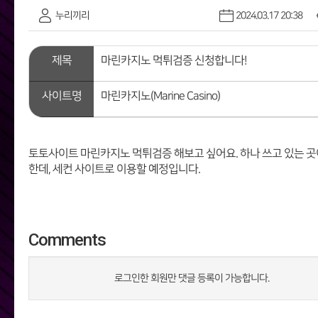
누리끼리
2024.03.17 20:38
제목
마린카지노 먹튀검증 신청합니다!
사이트명
마린카지노(Marine Casino)
토토사이트 마린카지노 먹튀검증 해보고 싶어요. 하나 쓰고 있는 곳
한데, 세컨 사이트로 이용할 예정입니다.
Comments
로그인한 회원만 댓글 등록이 가능합니다.