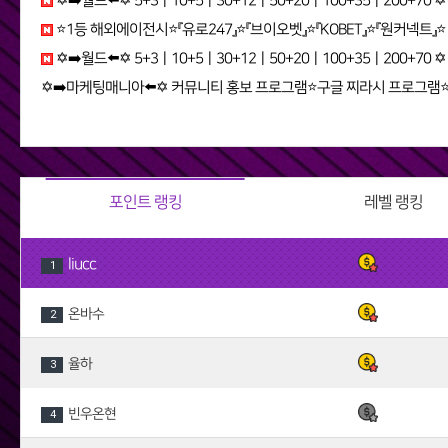
✡️➡️월드⬅️✡️ 5+3ㅣ10+5ㅣ30+12ㅣ50+20ㅣ100+35ㅣ200+70 ✡️무한매충✡️모든배팅제재없음✡️다양한 이벤트✡️ mz1v
⭐️1등 해외에이전시⭐️『유로247』⭐️『브이오벳』⭐️『KOBET』⭐️『원커넥트』⭐️ lp1
✡️➡️월드⬅️✡️ 5+3ㅣ10+5ㅣ30+12ㅣ50+20ㅣ100+35ㅣ200+70 ✡️무한매충✡️모든배팅제재없음✡️다양한 이벤트✡️ ah8c
✡️➡️마케팅매니아⬅️✡️ 커뮤니티 홍보 프로그램⭐️구글 찌라시 프로그램⭐️카톡 텔레 미니게임 오토픽⭐️마케팅프로그램✡️ ntu
포인트 랭킹
레벨 랭킹
liucc
1
온바수
2
율하
3
빈우온현
4