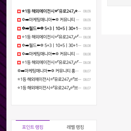
⭐️1등 해외에이전시⭐️『유로247』⭐️『브이오벳』⭐️『KOBET』⭐️『ONECONNECT』⭐️ e1xf
08.09
✡️➡️마케팅매니아⬅️✡️ 커뮤니티 홍보 프로그램⭐️구글 찌라시 프로그램⭐️카톡 텔레 미니게임 오토픽⭐️마케팅프로그램✡️ o16v
08.09
✡️➡️월드⬅️✡️ 5+3ㅣ10+5ㅣ30+12ㅣ50+20ㅣ100+35ㅣ200+70 ✡️무한매충✡️모든배팅제재없음✡️다양한 이벤트✡️ qa80
08.08
⭐️1등 해외에이전시⭐️『유로247』⭐️『브이오벳』⭐️『KOBET』⭐️『원커넥트』⭐️ lp11
08.08
✡️➡️월드⬅️✡️ 5+3ㅣ10+5ㅣ30+12ㅣ50+20ㅣ100+35ㅣ200+70 ✡️무한매충✡️모든배팅제재없음✡️다양한 이벤트✡️ ah8c
08.08
✡️➡️마케팅매니아⬅️✡️ 커뮤니티 홍보 프로그램⭐️구글 찌라시 프로그램⭐️카톡 텔레 미니게임 오토픽⭐️마케팅프로그램✡️ ntud
08.08
⭐️1등 해외에이전시⭐️『유로247』⭐️『브이오벳』⭐️『KOBET』⭐️『원커넥트』⭐️ becn
08.08
✡️➡️마케팅매니아⬅️✡️ 커뮤니티 홍보 프로그램⭐️구글 찌라시 프로그램⭐️카톡 텔레 미니게임 오토픽⭐️마케팅프로그램✡️ zc4i
08.07
⭐️1등 해외에이전시⭐️『유로247』⭐️『브이오벳』⭐️『KOBET』⭐️『원커넥트』⭐️ uxof
08.07
⭐️1등 해외에이전시⭐️『유로247』⭐️『브이오벳』⭐️『KOBET』⭐️『원커넥트』⭐️ da1f
08.07
포인트 랭킹
레벨 랭킹