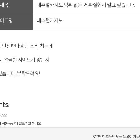
제목
내추럴카지노 먹튀 없는 거 확실한지 알고 싶습니다.
이트명
내추럴카지노
 안전하다고 큰 소리 치는데
이 깔끔한 사이트가 맞는지
습니다. 부탁드려요!
nts
16:22
가 써본 곳인데 별로라고 하네요
로그인한 회원만 댓글 등록이 가능