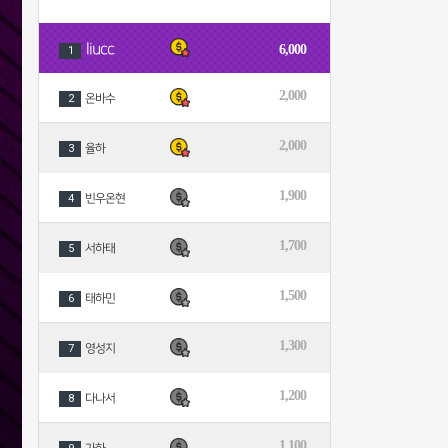
liucc
6,000
1
2,000
2
온바수
2,000
3
율하
1,900
4
빈우온현
1,700
5
서하태
1,500
6
태하민
1,300
7
영성지
1,200
8
다나서
1,100