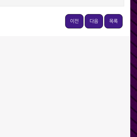
이전
다음
목록