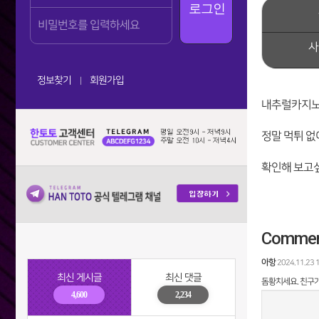
로그인
사
정보찾기
회원가입
|
내추럴카지노
정말 먹튀 없
확인해 보고싶
Comme
아항
2024.11.23 
최신 게시글
최신 댓글
돔황치세요. 친구
4,600
2,234