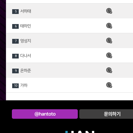
서하태
5
태하민
6
영성지
7
다나서
8
온하준
9
가하
10
@hantoto
문의하기