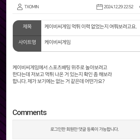
TXOMIN
2024.12.29 22:52
제목
케이비씨게임 먹튀 이력 없었는지 여쭤보려고요.
사이트명
케이비씨게임
케이비씨게임에서 스포츠배팅 위주로 놀아보려고
한다는데 저보고 먹튀 나온 거 있는지 확인 좀 해보라
합니다. 제가 보기에는 없는 거 같은데 어떤가요?
Comments
로그인한 회원만 댓글 등록이 가능합니다.