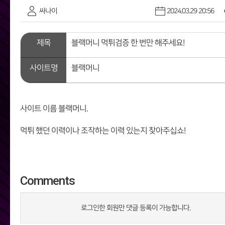
싸나이
2024.03.29 20:56
제목
블랙머니 먹튀검증 한 번만 해주세요!
사이트명
블랙머니
사이트 이름 블랙머니.
먹튀 했던 이력이나 조작하는 이력 있는지 찾아주십쇼!
Comments
로그인한 회원만 댓글 등록이 가능합니다.