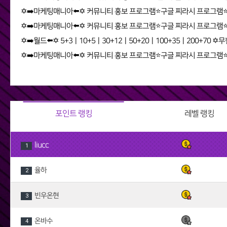
✡️➡️마케팅매니아⬅️✡️ 커뮤니티 홍보 프로그램⭐️구글 찌라시 프로그램⭐️카톡 텔레 미니게임 오토픽⭐️마케팅프로그램✡
✡️➡️마케팅매니아⬅️✡️ 커뮤니티 홍보 프로그램⭐️구글 찌라시 프로그램⭐️카톡 텔레 미니게임 오토픽⭐️마케팅프로그램✡️ z4w
✡️➡️월드⬅️✡️ 5+3ㅣ10+5ㅣ30+12ㅣ50+20ㅣ100+35ㅣ200+70 ✡️무한매충✡️모든배팅제재없음✡️다양한 이벤트✡️ fk
✡️➡️마케팅매니아⬅️✡️ 커뮤니티 홍보 프로그램⭐️구글 찌라시 프로그램⭐️카톡 텔레 미니게임 오토픽⭐️마케팅프로그램✡️ bsu
포인트 랭킹
레벨 랭킹
liucc
1
율하
2
빈우온현
3
온바수
4