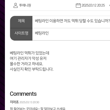
투애니원
2025.03.12 20:25
제목
베팅라인 이용하면 저도 먹튀 당할 수도 있습니까?
사이트명
베팅라인
베팅라인 먹튀가 있었는데
여기 관리자가 악성 유저
몰수한 거라고 하네요.
사실인지 확인 부탁드립니다.
Comments
지아죠
2025.03.13 20:30
첨 들어보는 곳이네요~ 잘 알아보고 쓰세요.