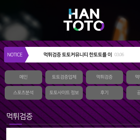
먹튀검증 토토커뮤니티 한토토를 이
NOTICE
03.06
용해야하는 이유
메인
토토검증업체
먹튀검증
먹
스포츠분석
토토사이트 정보
후기
먹튀검증