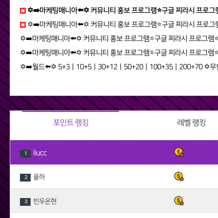
✡️➡️마케팅매니아⬅️✡️ 커뮤니티 홍보 프로그램⭐️구글 찌라시 프로그램⭐️카톡 텔레 미니게임 오토픽⭐️마케팅프로그램✡️ hi
✡️➡️마케팅매니아⬅️✡️ 커뮤니티 홍보 프로그램⭐️구글 찌라시 프로그램⭐️카톡 텔레 미니게임 오토픽⭐️마케팅프로그램✡️ xq
✡️➡️마케팅매니아⬅️✡️ 커뮤니티 홍보 프로그램⭐️구글 찌라시 프로그램⭐️카톡 텔레 미니게임 오토픽⭐️마케팅프로그램✡
✡️➡️마케팅매니아⬅️✡️ 커뮤니티 홍보 프로그램⭐️구글 찌라시 프로그램⭐️카톡 텔레 미니게임 오토픽⭐️마케팅프로그램✡️ z4w
✡️➡️월드⬅️✡️ 5+3ㅣ10+5ㅣ30+12ㅣ50+20ㅣ100+35ㅣ200+70 ✡️무한매충✡️모든배팅제재없음✡️다양한 이벤트✡️ fk
포인트 랭킹
레벨 랭킹
liucc
1
율하
2
빈우온현
3