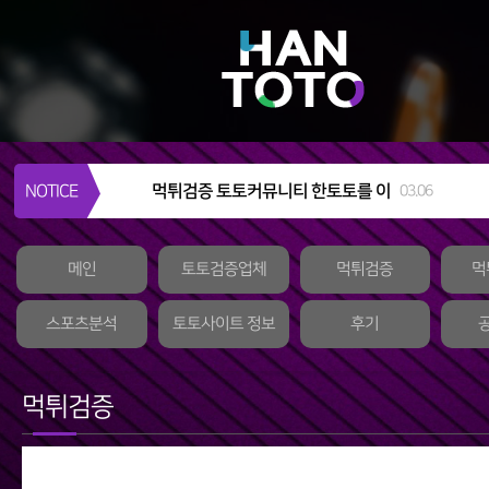
먹튀검증 토토커뮤니티 한토토를 이
NOTICE
03.06
용해야하는 이유
메인
토토검증업체
먹튀검증
먹
스포츠분석
토토사이트 정보
후기
먹튀검증