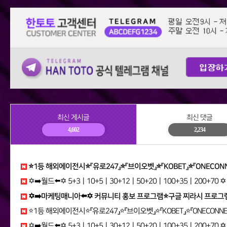
최신 게시글
최신 댓글
4,602
2,234
⭐️1등 해외에이전시⭐️『유로247』⭐️『브이오벳』⭐️『KOBET』⭐️『ONECONNECT』⭐️ urk
✡️➡️월드⬅️✡️ 5+3ㅣ10+5ㅣ30+12ㅣ50+20ㅣ100+35ㅣ200+70 ✡️무한매충✡️모든배팅제재없음✡️다양한 이벤트✡️ knf6
✡️➡️마케팅매니아⬅️✡️ 커뮤니티 홍보 프로그램⭐️구글 찌라시 프로그램⭐️카톡 텔레 미니게임 오토픽⭐️마케팅프로그램✡️ ln
⭐️1등 해외에이전시⭐️『유로247』⭐️『브이오벳』⭐️『KOBET』⭐️『ONECONNECT』⭐️ ju
✡️➡️월드⬅️✡️ 5+3ㅣ10+5ㅣ30+12ㅣ50+20ㅣ100+35ㅣ200+70 ✡️무한매충✡️모든배팅제재없음✡️다양한 이벤트✡️ mz1v