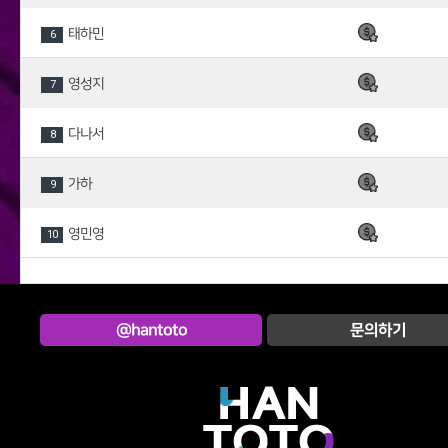
태하민
6
영성지
7
다나서
8
가하
9
영민영
10
@hantoto
문의하기