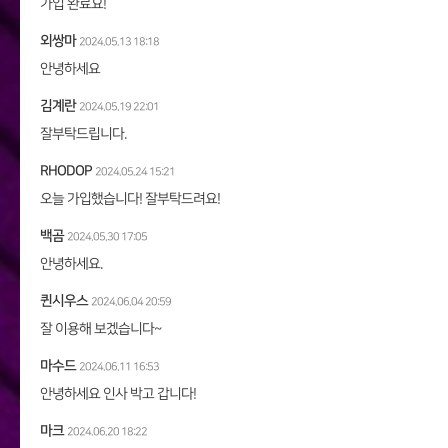
가입 완료요!
외쌍마
2024.05.13 18:18
안녕하세요
김계란
2024.05.19 22:01
잘부탁드립니다.
RHODOP
2024.05.24 15:21
오늘 가입했습니다! 잘부탁드려요!
백곰
2024.05.30 17:05
안녕하세요.
퀸시우스
2024.06.04 20:59
잘 이용해 보겠습니다~
마수드
2024.06.11 16:53
안녕하세요 인사 박고 갑니다!
마크
2024.06.20 18:22