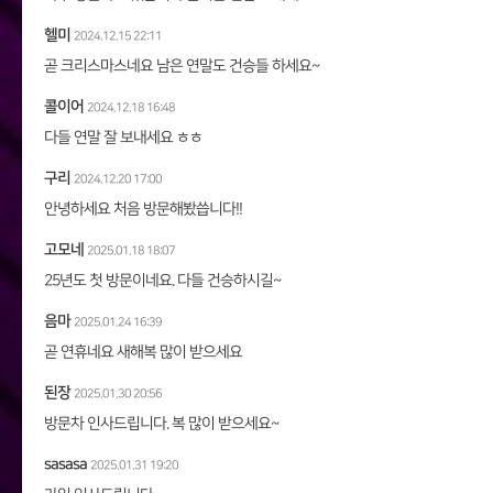
헬미
2024.12.15 22:11
곧 크리스마스네요 남은 연말도 건승들 하세요~
콜이어
2024.12.18 16:48
다들 연말 잘 보내세요 ㅎㅎ
구리
2024.12.20 17:00
안녕하세요 처음 방문해봤씁니다!!
고모네
2025.01.18 18:07
25년도 첫 방문이네요. 다들 건승하시길~
음마
2025.01.24 16:39
곧 연휴네요 새해복 많이 받으세요
된장
2025.01.30 20:56
방문차 인사드립니다. 복 많이 받으세요~
sasasa
2025.01.31 19:20