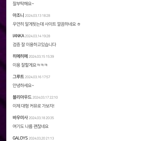
잘부탁해요~
아조니
2024.03.13 18:28
우연히 알게됫는데 사이트 깔끔하네요 ㅎ
IANKA
2024.03.14 19:28
검증 잘 이용하고있습니다
히메히메
2024.03.15 15:39
이용 잘할게요ㅋㅋㅋ
그루트
2024.03.16 17:57
안녕하세요~
블리아우드
2024.03.17 22:10
이제 대형 커뮤로 가보자!
바우미사
2024.03.18 20:35
여기도 나름 괜찮네요
GALOYS
2024.03.20 21:13