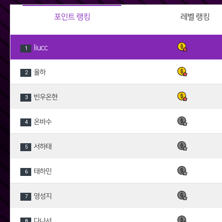
포인트 랭킹
레벨 랭킹
liucc
1
율하
2
빈우온현
3
온바수
4
서하태
5
태하민
6
영성지
7
다나서
8