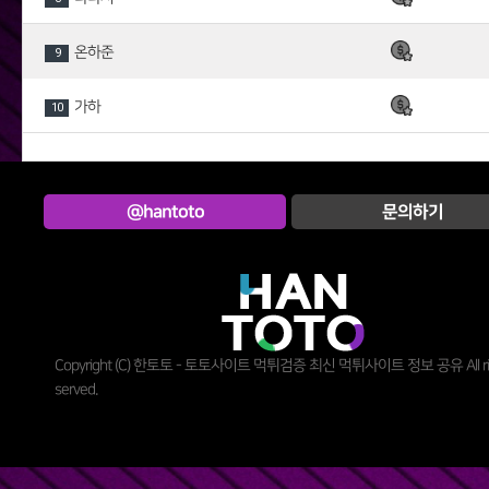
온하준
9
가하
10
@hantoto
문의하기
Copyright (C) 한토토 - 토토사이트 먹튀검증 최신 먹튀사이트 정보 공유 All rig
served.