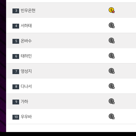
빈우온현
3
서하태
4
온바수
5
태하민
6
영성지
7
다나서
8
가하
9
우우바
10