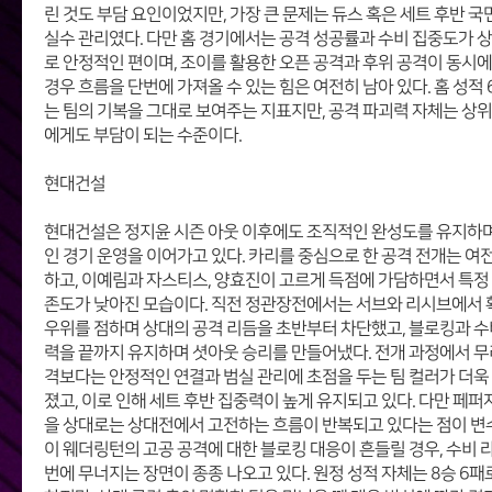
린 것도 부담 요인이었지만, 가장 큰 문제는 듀스 혹은 세트 후반 
실수 관리였다. 다만 홈 경기에서는 공격 성공률과 수비 집중도가 
로 안정적인 편이며, 조이를 활용한 오픈 공격과 후위 공격이 동시
경우 흐름을 단번에 가져올 수 있는 힘은 여전히 남아 있다. 홈 성적 
는 팀의 기복을 그대로 보여주는 지표지만, 공격 파괴력 자체는 상
에게도 부담이 되는 수준이다.
현대건설
현대건설은 정지윤 시즌 아웃 이후에도 조직적인 완성도를 유지하
인 경기 운영을 이어가고 있다. 카리를 중심으로 한 공격 전개는 여
하고, 이예림과 자스티스, 양효진이 고르게 득점에 가담하면서 특정
존도가 낮아진 모습이다. 직전 정관장전에서는 서브와 리시브에서
우위를 점하며 상대의 공격 리듬을 초반부터 차단했고, 블로킹과 수
력을 끝까지 유지하며 셧아웃 승리를 만들어냈다. 전개 과정에서 무
격보다는 안정적인 연결과 범실 관리에 초점을 두는 팀 컬러가 더욱
졌고, 이로 인해 세트 후반 집중력이 높게 유지되고 있다. 다만 페
을 상대로는 상대전에서 고전하는 흐름이 반복되고 있다는 점이 변수
이 웨더링턴의 고공 공격에 대한 블로킹 대응이 흔들릴 경우, 수비 
번에 무너지는 장면이 종종 나오고 있다. 원정 성적 자체는 8승 6패