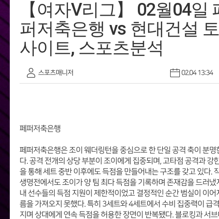
【여자V리그】 02월04일 
퍼저축은행 vs 현대건설 
사이트, 스포츠분석
스포츠매니저
02.04 13:34
페퍼저축은행
페퍼저축은행은 조이 웨더링턴을 중심으로 한 단일 공격 축이 분명
다. 공격 전개의 상당 부분이 조이에게 집중되며, 고타점 공격과 강
을 통해 세트 중반 이후에도 득점을 만들어내는 구조를 갖고 있다. 
생명전에서도 조이가 양 팀 최다 득점을 기록하며 존재감을 드러냈지
내 선수들의 득점 지원이 제한적이었고 결정적인 순간 범실이 이어
름을 가져오지 못했다. 특히 3세트와 4세트에서 수비 집중력이 급
지며 상대에게 연속 득점을 허용한 장면이 반복됐다. 블로킹과 서브