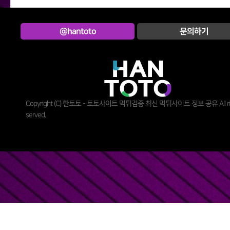
@hantoto
문의하기
Copyright (C) 한토토 - 토토사이트 먹튀검증 최신 먹튀사이트 정보 공유 All rig
served.