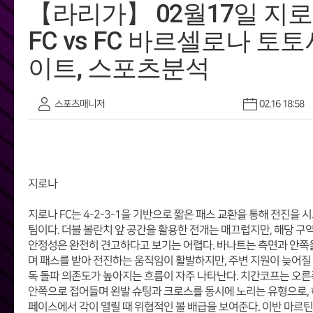
【라리가】 02월17일 지
FC vs FC 바르셀로나 토토
이트, 스포츠분석
스포츠매니저
02.16 18:58
지로나
지로나 FC는 4-2-3-1을 기반으로 짧은 패스 교환을 통해 전진을 
팀이다. 더블 볼란치 앞 공간을 활용한 전개는 매끄럽지만, 해당 구
안정성은 완전히 견고하다고 보기는 어렵다. 바나트는 측면과 안쪽
며 패스를 받아 전진하는 움직임이 활발하지만, 주변 지원이 늦어질
독 돌파 의존도가 높아지는 흐름이 자주 나타난다. 치간코프는 오
안쪽으로 접어들며 왼발 슈팅과 크로스를 동시에 노리는 유형으로,
페이스에서 각이 열릴 때 위협적인 볼 배급을 보여준다. 이반 마르