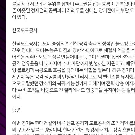
블로킹과 서브에서 우위를 점하며 주도권을 잡는 흐름이 반복됐다. 
즌 아웃된 정지윤의 공백과 카리의 무릎 상태는 장기전에서 부담 요
아 있다.
한국도로공사
한국도로공사는 모마 중심의 확실한 공격 축과 안정적인 블로킹 
갖춘 팀이다. 모마는 높은 타점과 강한 스파이크로 해결사 역할을 
어려운 상황에서도 득점을 만들어내는 능력이 탁월하다. 타나차는
공격 점유율을 나눠 가지며 수비 가담까지 병행하는 자원이고, 배유
앙 블로킹과 속공으로 흐름을 끊어내는 역할을 맡는다. 최근 경기에
세인이 높은 공격 성공률과 안정적인 리시브로 팀 밸런스를 유지했고
으로 이탈했던 강소휘의 복귀 가능성까지 더해지며 전력 상승 여지
다. 수비 조직을 바탕으로 긴 랠리에서도 집중력을 유지하는 팀 컬
이다.
총평
이번 경기는 현대건설의 빠른 템포 공격과 도로공사의 조직적인 블
비 구조가 맞붙는 양상이다. 현대건설은 홈 강세와 최근 상승 흐름