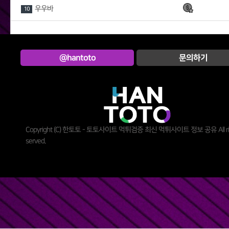
우우바
10
@hantoto
문의하기
Copyright (C) 한토토 - 토토사이트 먹튀검증 최신 먹튀사이트 정보 공유 All rig
served.