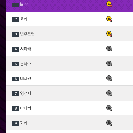
liucc
1
율하
2
빈우온현
3
서하태
4
온바수
5
태하민
6
영성지
7
다나서
8
가하
9