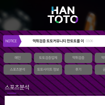
먹튀검증 토토커뮤니티 한토토를 이
NOTICE
03.06
용해야하는 이유
메인
토토검증업체
먹튀검증
먹
스포츠분석
토토사이트 정보
후기
스포츠분석