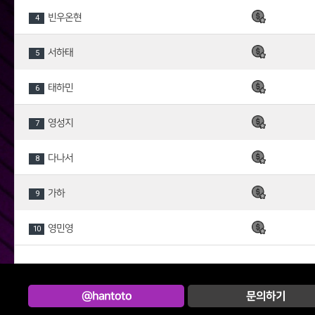
빈우온현
4
서하태
5
태하민
6
영성지
7
다나서
8
가하
9
영민영
10
@hantoto
문의하기