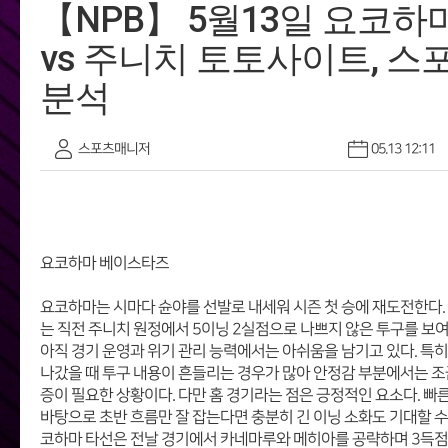
【NPB】 5월13일 요코하
vs 주니치 토토사이트, 스
분석
스포츠매니저
05.13 12:11
요코하마 베이스타즈
요코하마는 시마다 슌야를 선발로 내세워 시즌 첫 승에 재도전한다.
는 직전 주니치 원정에서 5이닝 2실점으로 나쁘지 않은 투구를 보
아직 경기 운영과 위기 관리 능력에서는 아쉬움을 남기고 있다. 특
나갔을 때 투구 내용이 흔들리는 경우가 많아 안정감 부분에서는 조
증이 필요한 상황이다. 다만 홈 경기라는 점은 긍정적인 요소다. 빠
바탕으로 초반 흐름만 잘 잡는다면 충분히 긴 이닝 소화도 기대할 수 
코하마 타선은 전날 경기에서 카네마루와 메히아를 공략하며 3득점