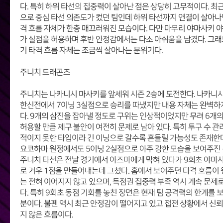
다. 특히 하위 타선의 집중력이 살아난 점은 상당히 고무적이다. 최
으로 중심 타선 의존도가 컸던 팀인데 하위 타선까지 연결이 살아나
격 흐름 자체가 한층 매끄러워진 모습이다. 다만 마무리 야마사키 
가 실점을 허용하며 후반 안정감에서는 다소 아쉬움을 남겼다. 그래
기 타격 흐름 자체는 조금씩 살아나는 분위기다.
주니치 드래곤즈
주니치는 나카니시 마사키를 앞세워 시즌 2승에 도전한다. 나카니
한신전에서 7이닝 3실점으로 승리를 따냈지만 내용 자체는 완벽하
다. 9개의 삼진을 잡아낼 정도로 구위는 인상적이었지만 무려 6개
허용할 만큼 제구 불안이 여전히 문제로 남아 있다. 특히 투구 수 관
적이지 못한 타입이라 긴 이닝으로 갈수록 흔들릴 가능성도 존재한다
요코하마 원정에서도 5이닝 2실점으로 아주 강한 모습을 보여주진 
주니치 타선은 전날 경기에서 아즈마에게 막혀 있다가 9회초 야마
로 겨우 1점을 만들어내는데 그쳤다. 홈에서 보여주던 타격 흐름이
는 전혀 이어지지 않고 있으며, 득점권 집중력 부족 역시 계속 문제로
다. 특히 9회초 동점 기회를 놓친 장면은 현재 팀 공격력의 한계를 
분이다. 불펜 역시 최근 안정감이 떨어지고 있고 접전 상황에서 신
지 않은 흐름이다.