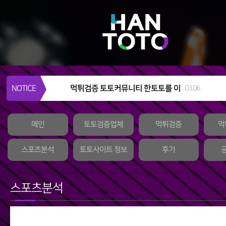
먹튀검증 토토커뮤니티 한토토를 이
NOTICE
03.06
용해야하는 이유
메인
토토검증업체
먹튀검증
먹
스포츠분석
토토사이트 정보
후기
스포츠분석