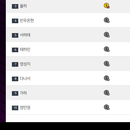
율하
3
빈우온현
4
서하태
5
태하민
6
영성지
7
다나서
8
가하
9
영민영
10