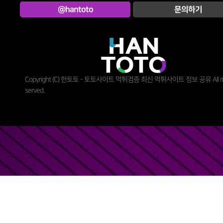
@hantoto
문의하기
Copyright (C) 한토토 - 토토사이트 먹튀검증 최신 먹튀사이트 정보 공유 All rig
served.