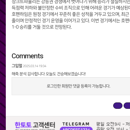
장크트파울리는 강등권 경쟁에서 벗어나기 위해 승리가 절실하지만
득점력 저하와 불안정한 수비 조직으로 인해 어려운 경기가 예상된다
호펜하임은 원정 경기에서 꾸준히 좋은 성적을 거두고 있으며, 최근
줄이며 안정적인 경기 운영을 이어가고 있다. 이번 경기에서는 호
1-0 승리를 거둘 것으로 전망된다.
Comments
그입멀
2025.03.14 19:34
해축 분석 감사합니다 오늘도 건승해보겠습니다!
로그인한 회원만 댓글 등록이 가능합니다.