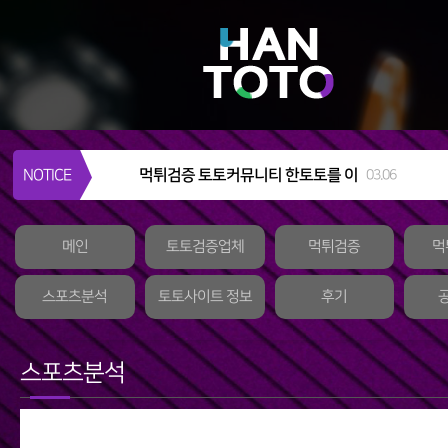
먹튀검증 토토커뮤니티 한토토를 이
NOTICE
03.06
용해야하는 이유
메인
토토검증업체
먹튀검증
먹
스포츠분석
토토사이트 정보
후기
스포츠분석