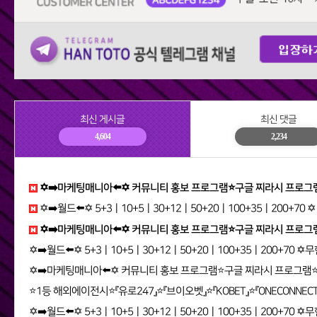
최신 게시글
최신 댓글
4,604
2,234
✡️➡️마케팅매니아⬅️✡️ 커뮤니티 홍보 프로그램⭐️구글 찌라시 프로그램⭐️카톡 텔레 미니게임 오토픽⭐️마케팅프로그램✡️ i2
✡️➡️월드⬅️✡️ 5+3ㅣ10+5ㅣ30+12ㅣ50+20ㅣ100+35ㅣ200+70 ✡️무한매충✡️모든배팅제재없음✡️다양한 이벤트✡️ p98n
✡️➡️마케팅매니아⬅️✡️ 커뮤니티 홍보 프로그램⭐️구글 찌라시 프로그램⭐️카톡 텔레 미니게임 오토픽⭐️마케팅프로그램✡️ ja
✡️➡️월드⬅️✡️ 5+3ㅣ10+5ㅣ30+12ㅣ50+20ㅣ100+35ㅣ200+70 ✡️무한매충✡️모든배팅제재없음✡️다양한 이벤트✡️ yh
✡️➡️마케팅매니아⬅️✡️ 커뮤니티 홍보 프로그램⭐️구글 찌라시 프로그램⭐️카톡 텔레 미니게임 오토픽⭐️마케팅프로그램✡️ tmc
⭐️1등 해외에이전시⭐️『유로247』⭐️『브이오벳』⭐️『KOBET』⭐️『ONECONNECT』⭐️ jus
✡️➡️월드⬅️✡️ 5+3ㅣ10+5ㅣ30+12ㅣ50+20ㅣ100+35ㅣ200+70 ✡️무한매충✡️모든배팅제재없음✡️다양한 이벤트✡️ mz