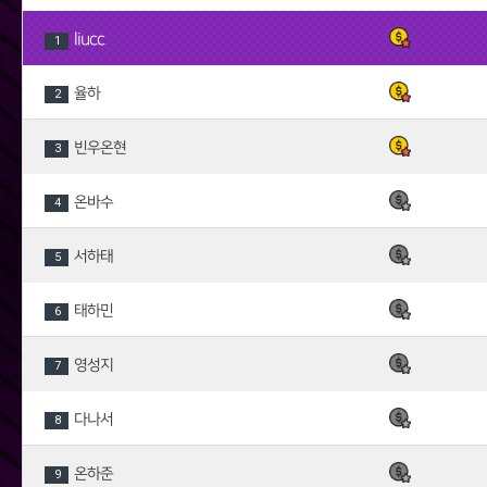
liucc
1
율하
2
빈우온현
3
온바수
4
서하태
5
태하민
6
영성지
7
다나서
8
온하준
9