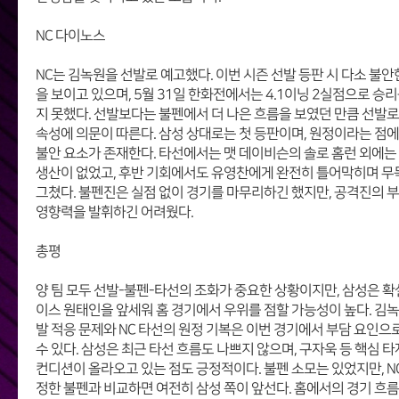
NC 다이노스
NC는 김녹원을 선발로 예고했다. 이번 시즌 선발 등판 시 다소 불안
을 보이고 있으며, 5월 31일 한화전에서는 4.1이닝 2실점으로 승
지 못했다. 선발보다는 불펜에서 더 나은 흐름을 보였던 만큼 선발
속성에 의문이 따른다. 삼성 상대로는 첫 등판이며, 원정이라는 점
불안 요소가 존재한다. 타선에서는 맷 데이비슨의 솔로 홈런 외에는
생산이 없었고, 후반 기회에서도 유영찬에게 완전히 틀어막히며 
그쳤다. 불펜진은 실점 없이 경기를 마무리하긴 했지만, 공격진의 
영향력을 발휘하긴 어려웠다.
총평
양 팀 모두 선발-불펜-타선의 조화가 중요한 상황이지만, 삼성은 확
이스 원태인을 앞세워 홈 경기에서 우위를 점할 가능성이 높다. 김
발 적응 문제와 NC 타선의 원정 기복은 이번 경기에서 부담 요인으
수 있다. 삼성은 최근 타선 흐름도 나쁘지 않으며, 구자욱 등 핵심 
컨디션이 올라오고 있는 점도 긍정적이다. 불펜 소모는 있었지만, N
정한 불펜과 비교하면 여전히 삼성 쪽이 앞선다. 홈에서의 경기 흐름