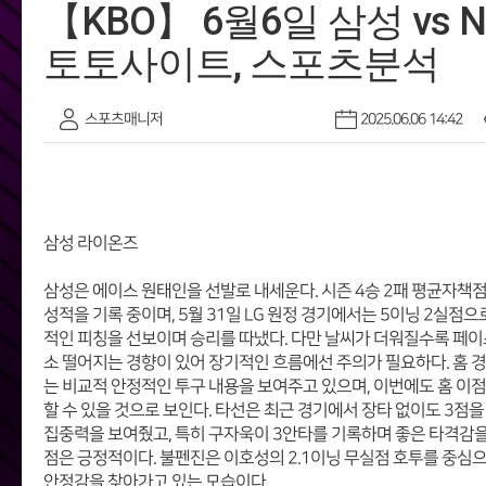
【KBO】 6월6일 삼성 vs 
토토사이트, 스포츠분석
스포츠매니저
2025.06.06 14:42
삼성 라이온즈
삼성은 에이스 원태인을 선발로 내세운다. 시즌 4승 2패 평균자책점 
성적을 기록 중이며, 5월 31일 LG 원정 경기에서는 5이닝 2실점으
적인 피칭을 선보이며 승리를 따냈다. 다만 날씨가 더워질수록 페이
소 떨어지는 경향이 있어 장기적인 흐름에선 주의가 필요하다. 홈 
는 비교적 안정적인 투구 내용을 보여주고 있으며, 이번에도 홈 이
할 수 있을 것으로 보인다. 타선은 최근 경기에서 장타 없이도 3점
집중력을 보여줬고, 특히 구자욱이 3안타를 기록하며 좋은 타격감
점은 긍정적이다. 불펜진은 이호성의 2.1이닝 무실점 호투를 중심
안정감을 찾아가고 있는 모습이다.