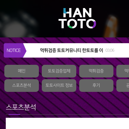
먹튀검증 토토커뮤니티 한토토를 이
NOTICE
03.06
용해야하는 이유
메인
토토검증업체
먹튀검증
먹
스포츠분석
토토사이트 정보
후기
스포츠분석