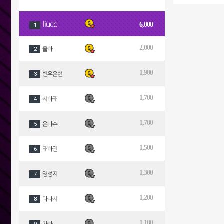
liucc
6,000
1
2,000
2
율하
1,900
3
빈우온현
1,700
4
서하태
1,700
5
온바수
1,500
6
태하민
1,300
7
영성지
1,200
8
다나서
1,100