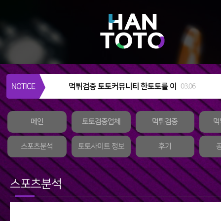
먹튀검증 토토커뮤니티 한토토를 이
NOTICE
03.06
용해야하는 이유
메인
토토검증업체
먹튀검증
먹
스포츠분석
토토사이트 정보
후기
스포츠분석