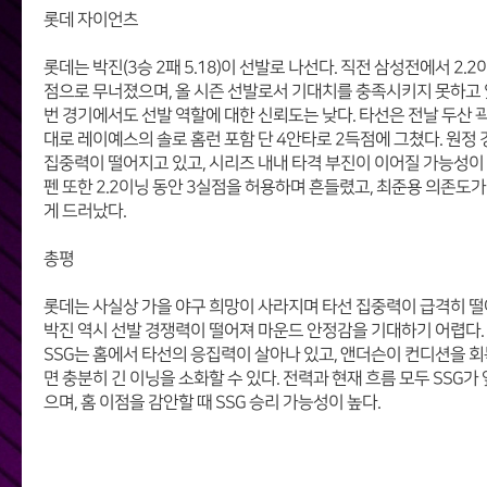
롯데 자이언츠
롯데는 박진(3승 2패 5.18)이 선발로 나선다. 직전 삼성전에서 2.2
점으로 무너졌으며, 올 시즌 선발로서 기대치를 충족시키지 못하고 
번 경기에서도 선발 역할에 대한 신뢰도는 낮다. 타선은 전날 두산 
대로 레이예스의 솔로 홈런 포함 단 4안타로 2득점에 그쳤다. 원정
집중력이 떨어지고 있고, 시리즈 내내 타격 부진이 이어질 가능성이 
펜 또한 2.2이닝 동안 3실점을 허용하며 흔들렸고, 최준용 의존도
게 드러났다.
총평
롯데는 사실상 가을 야구 희망이 사라지며 타선 집중력이 급격히 떨
박진 역시 선발 경쟁력이 떨어져 마운드 안정감을 기대하기 어렵다.
SSG는 홈에서 타선의 응집력이 살아나 있고, 앤더슨이 컨디션을 
면 충분히 긴 이닝을 소화할 수 있다. 전력과 현재 흐름 모두 SSG가 
으며, 홈 이점을 감안할 때 SSG 승리 가능성이 높다.