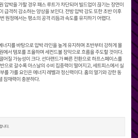
원 압박을 가할 경우 패스 루트가 차단되어 빌드업이 끊기는 장면이
 급격히 감소하는 양상을 보인다. 전방 압박 강도 또한 초반 이후
이번 원정에서는 평소의 공격 리듬과 속도를 유지하기 어렵다.
에너지를 바탕으로 압박 라인을 높게 유지하며 초반부터 강하게 몰
중원에서 템포를 조율하며 세컨드볼 장악으로 흐름을 주도할 것이다.
 떨어질 가능성이 크다. 선더랜드가 빠른 전환으로 하프스페이스를
후반으로 갈수록 아스날의 수비 집중력이 떨어지고, 세트피스에서 실
부를 가를 요인은 에너지 레벨과 정신력이다. 홈의 열기와 강한 동
낼 잠재력이 충분하다.
합니다.