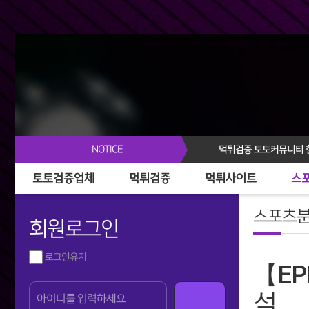
NOTICE
먹튀검증 토토커뮤니티 
토토검증업체
먹튀검증
먹튀사이트
스
스포츠
회원로그인
로그인유지
【EP
석