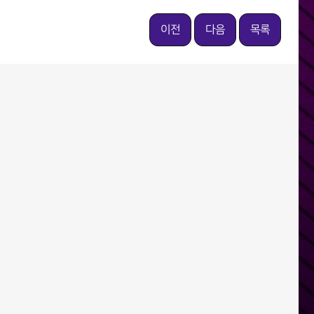
이전
다음
목록