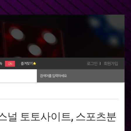
로그인
회원가입
속
즐겨찾기
ON
 아스널 토토사이트, 스포츠분