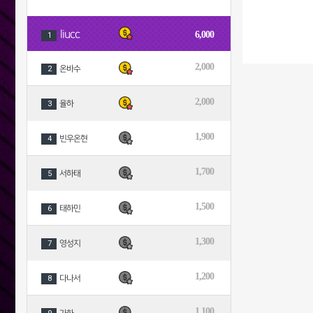
liucc
6,000
1
2,000
2
온바수
2,000
3
율하
1,900
4
빈우온현
1,700
5
서하태
1,500
6
태하민
1,300
7
영성지
1,200
8
다나서
1,100