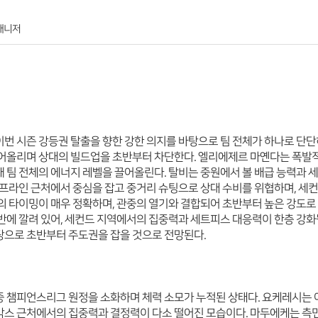
매니저
번 시즌 강등권 탈출을 향한 강한 의지를 바탕으로 팀 전체가 하나로 단단히 
어올리며 상대의 빌드업을 초반부터 차단한다. 엘리에제르 마옌다는 폭발적
 팀 전체의 에너지 레벨을 끌어올린다. 탈비는 중원에서 볼 배급 능력과 세
하프라인 근처에서 중심을 잡고 중거리 슈팅으로 상대 수비를 위협하며, 세
의 타이밍이 매우 정확하며, 관중의 열기와 결합되어 초반부터 높은 강도로 
반에 깔려 있어, 세컨드 지역에서의 집중력과 세트피스 대응력이 한층 강화
탕으로 초반부터 주도권을 잡을 것으로 전망된다.
 챔피언스리그 원정을 소화하며 체력 소모가 누적된 상태다. 요케레시는 
스 근처에서의 집중력과 결정력이 다소 떨어진 모습이다. 마두에케는 측면