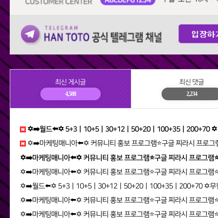
최신 게시글
최신 댓글
4,588
2,234
✡️➡️월드⬅️✡️ 5+3ㅣ10+5ㅣ30+12ㅣ50+20ㅣ100+35ㅣ200+70 ✡️무한매충✡️모든배팅제재없음✡️다양한 이벤트✡️ l4ub
✡️➡️마케팅매니아⬅️✡️ 커뮤니티 홍보 프로그램⭐️구글 찌라시 프로그램⭐️카톡 텔레 미니게임 오토픽⭐️마케팅프로그램✡️ i8
✡️➡️마케팅매니아⬅️✡️ 커뮤니티 홍보 프로그램⭐️구글 찌라시 프로그램⭐️카톡 텔레 미니게임 오토픽⭐️마케팅프로그램✡
✡️➡️마케팅매니아⬅️✡️ 커뮤니티 홍보 프로그램⭐️구글 찌라시 프로그램⭐️카톡 텔레 미니게임 오토픽⭐️마케팅프로그램✡️ z4w
✡️➡️월드⬅️✡️ 5+3ㅣ10+5ㅣ30+12ㅣ50+20ㅣ100+35ㅣ200+70 ✡️무한매충✡️모든배팅제재없음✡️다양한 이벤트✡️ fk
✡️➡️마케팅매니아⬅️✡️ 커뮤니티 홍보 프로그램⭐️구글 찌라시 프로그램⭐️카톡 텔레 미니게임 오토픽⭐️마케팅프로그램✡️ bsu
✡️➡️마케팅매니아⬅️✡️ 커뮤니티 홍보 프로그램⭐️구글 찌라시 프로그램⭐️카톡 텔레 미니게임 오토픽⭐️마케팅프로그램✡️ ohx