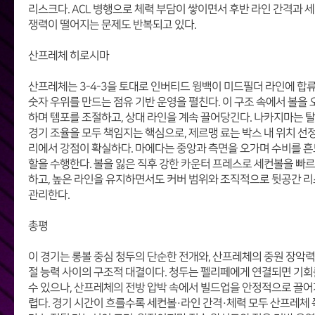
리스크다. ACL 병행으로 체력 부담이 쌓이면서 후반 라인 간격과 
쟁력이 떨어지는 문제도 반복되고 있다.
산프레체 히로시마
산프레체는 3-4-3을 토대로 인버티드 윙백이 미드필더 라인에 합
숫자 우위를 만드는 점유 기반 운영을 펼친다. 이 구조 속에서 볼을 
하며 템포를 조절하고, 상대 라인을 계속 끌어당긴다. 나카지마는 
경기 조율을 모두 책임지는 핵심으로, 제르맹 료는 박스 내 위치 선
리에서 강점이 확실하다. 마에다는 중앙과 측면을 오가며 수비를 흔
할을 수행한다. 볼을 잃은 직후 강한 카운터 프레스로 세컨볼을 빠
하고, 높은 라인을 유지하면서도 커버 범위와 조직적으로 뒷공간 
관리한다.
총평
이 경기는 롱볼 중심 청두의 단순한 전개와, 산프레체의 중원 장악력
절 능력 사이의 구조적 대결이다. 청두는 펠리페에게 연결되면 기회
수 있으나, 산프레체의 전방 압박 속에서 빌드업을 안정적으로 끌어
렵다. 경기 시간이 흐를수록 세컨볼·라인 간격·체력 모두 산프레체 