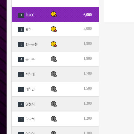
liucc
6,000
1
2,000
2
율하
1,900
3
빈우온현
1,900
4
온바수
1,700
5
서하태
1,500
6
태하민
1,300
7
영성지
1,200
8
다나서
1,100