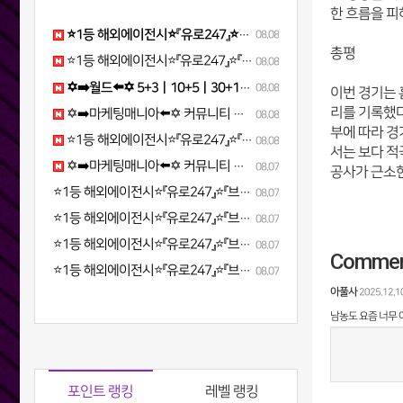
한 흐름을 피
⭐️1등 해외에이전시⭐️『유로247』⭐️『브이오벳』⭐️『KOBET』⭐️『ONECONNECT』⭐️ p2gn
08.08
총평
⭐️1등 해외에이전시⭐️『유로247』⭐️『브이오벳』⭐️『KOBET』⭐️『원커넥트』⭐️ lp11
08.08
✡️➡️월드⬅️✡️ 5+3ㅣ10+5ㅣ30+12ㅣ50+20ㅣ100+35ㅣ200+70 ✡️무한매충✡️모든배팅제재없음✡️다양한 이벤트✡️ ah8c
08.08
이번 경기는 
리를 기록했다
✡️➡️마케팅매니아⬅️✡️ 커뮤니티 홍보 프로그램⭐️구글 찌라시 프로그램⭐️카톡 텔레 미니게임 오토픽⭐️마케팅프로그램✡️ ct7p
08.08
부에 따라 경
⭐️1등 해외에이전시⭐️『유로247』⭐️『브이오벳』⭐️『KOBET』⭐️『원커넥트』⭐️ becn
08.08
서는 보다 적
✡️➡️마케팅매니아⬅️✡️ 커뮤니티 홍보 프로그램⭐️구글 찌라시 프로그램⭐️카톡 텔레 미니게임 오토픽⭐️마케팅프로그램✡️ zc4i
08.07
공사가 근소한
⭐️1등 해외에이전시⭐️『유로247』⭐️『브이오벳』⭐️『KOBET』⭐️『원커넥트』⭐️ uxof
08.07
⭐️1등 해외에이전시⭐️『유로247』⭐️『브이오벳』⭐️『KOBET』⭐️『원커넥트』⭐️ da1f
08.07
⭐️1등 해외에이전시⭐️『유로247』⭐️『브이오벳』⭐️『KOBET』⭐️『원커넥트』⭐️ klju
08.07
Comme
⭐️1등 해외에이전시⭐️『유로247』⭐️『브이오벳』⭐️『KOBET』⭐️『원커넥트』⭐️ a2cy
08.07
아풀사
2025.12.1
남농도 요즘 너무
포인트 랭킹
레벨 랭킹