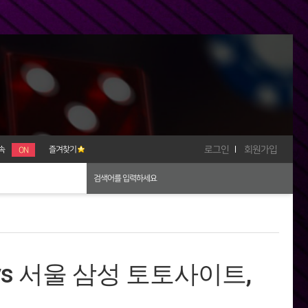
로그인
회원가입
속
즐겨찾기
ON
vs 서울 삼성 토토사이트,