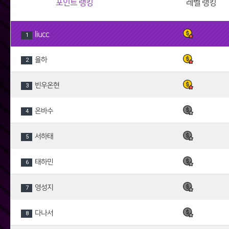
포인트 랭킹
레벨 랭킹
liucc
1
율하
2
빈우온현
3
온바수
4
서하태
5
태하민
6
영성지
7
다나서
8