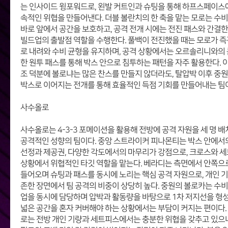
는 인사이드 윙포워드로, 왼발 커트인과 슈팅을 통해 하프스페이스
속적인 위협을 만들어낸다. 더블 볼란치의 한 축을 맡는 모로는 수비
바로 앞에서 공간을 보호하고, 공격 전개 시에는 전진 패스와 간결
빌드업의 출발점 역할을 수행한다. 풀백이 전진했을 때는 모로가 
로 내려와 수비 균형을 유지하며, 공격 상황에서는 오르솔리니와의
한 원투 패스를 통해 박스 안으로 침투하는 패턴을 자주 활용한다. 
조 덕분에 볼로냐는 많은 찬스를 만들지 않더라도, 탈압박 이후 중
박스로 이어지는 전개를 통해 효율적인 득점 기회를 만들어내는 팀
사수올로
사수올로는 4-3-3 포메이션을 활용해 전방에 공격 자원을 세 명 
공격적인 성향의 팀이다. 중앙 스트라이커 피나몬티는 박스 안에서
선정과 제공권, 다양한 각도에서의 마무리가 강점으로, 크로스와 
상황에서 위협적인 타깃 역할을 맡는다. 베라디는 측면에서 안쪽으
들어오며 슈팅과 패스를 동시에 노리는 핵심 공격 자원으로, 개인 
존한 장면에서 팀 공격의 비중이 상당히 높다. 중원의 볼로카는 수
업을 동시에 담당하며 압박과 활동량을 바탕으로 1차 저지선을 형
넓은 공간을 혼자 커버해야 하는 상황에서는 부담이 커지는 편이다.
로는 전방 개인 기량과 세트피스에서는 충분한 위협을 갖추고 있으나