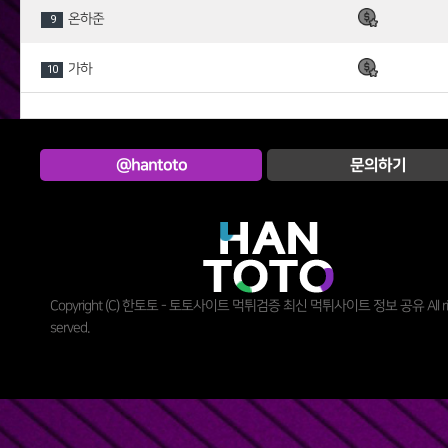
온하준
9
가하
10
@hantoto
문의하기
Copyright (C) 한토토 - 토토사이트 먹튀검증 최신 먹튀사이트 정보 공유 All rig
served.