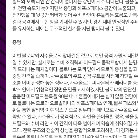
필드와 포백 라인 간 간격이 벌어지는 장면이 자주 나타난다. 볼을 잃
비 전환 속도가 늦어지면서 중앙과 하프스페이스 공간이 노출되고,
전진했을 때 뒷공간 커버가 늦어 수비 라인이 흔들리는 흐름도 반복
결과 공격에서는 한 방을 기대할 수 있지만, 경기 내내 안정적인 수
를 유지하는 데에는 구조적인 한계를 지닌 팀이라 볼 수 있다.
총평
이번 볼로냐와 사수올로의 맞대결은 겉으로 보면 공격 자원의 대결
일 수 있지만, 실제로는 수비 조직력과 미드필드 콤팩트함에서 분명
가 드러나는 매치업이다. 볼로냐는 포백 앞에서 모로가 중심을 잡고
중앙 간격을 좁히며, 사수올로의 주요 공격 루트를 사전에 차단할 수
조를 이미 완성해 놓은 상태다. 사수올로는 피나몬티와 베라디를 
박스 안에서 위협적인 장면을 만들고자 하겠지만, 볼로냐의 단단한
촘촘한 미드필드 블록을 90분 내내 흔들어내기는 쉽지 않을 전망이
로 볼로냐는 모로와 오르솔리니의 하프스페이스 연계, 짧은 패스와 
환을 통한 탈압박 이후 박스 안으로 침투하는 패턴으로 사수올로 수
략할 수 있다. 사수올로가 공격적으로 라인을 끌어올릴 경우, 볼을 잃
드필드와 수비 라인 사이 간격이 더욱 벌어지며 역습에 취약해질 
크다. 전력 구조와 전술적 상성을 종합적으로 고려하면, 이 경기는 
를수록 볼로냐 쪽으로 득점 기대값이 기울어질 가능성이 높고, 결국